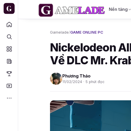
Nền tảng
Gamelade
/
GAME ONLINE PC
Nickelodeon All
Về DLC Mr. Kra
Phương Thảo
11/02/2024 · 5 phút đọc