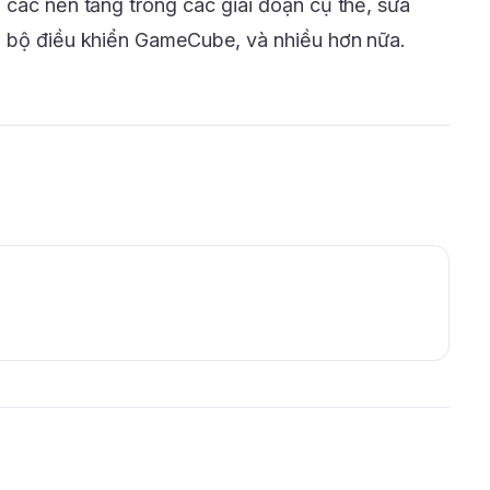
 các nền tảng trong các giai đoạn cụ thể, sửa
g bộ điều khiển GameCube, và nhiều hơn nữa.