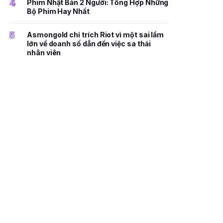
4
Phim Nhật Bản 2 Người: Tổng Hợp Những
Bộ Phim Hay Nhất
5
Asmongold chỉ trích Riot vì một sai lầm
lớn về doanh số dẫn đến việc sa thải
nhân viên