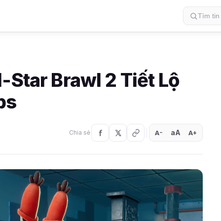
-Star Brawl 2 Tiết Lộ
bs
aA
A
A
Chia sẻ
+
−