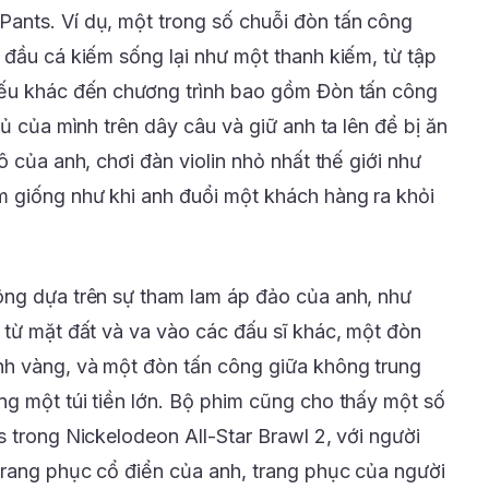
ants. Ví dụ, một trong số chuỗi đòn tấn công
 đầu cá kiếm sống lại như một thanh kiếm, từ tập
iếu khác đến chương trình bao gồm Đòn tấn công
hủ của mình trên dây câu và giữ anh ta lên để bị ăn
ô của anh, chơi đàn violin nhỏ nhất thế giới như
m giống như khi anh đuổi một khách hàng ra khỏi
ông dựa trên sự tham lam áp đảo của anh, như
 từ mặt đất và va vào các đấu sĩ khác, một đòn
nh vàng, và một đòn tấn công giữa không trung
g một túi tiền lớn. Bộ phim cũng cho thấy một số
 trong Nickelodeon All-Star Brawl 2, với người
trang phục cổ điển của anh, trang phục của người