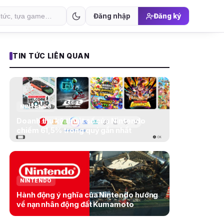
Đăng nhập
Đăng ký
TIN TỨC LIÊN QUAN
NINTENDO
Doanh thu kỹ thuật số của Nintendo
chiếm 61,5% trong quý gần nhất
NINTENDO
Hành động ý nghĩa của Nintendo hướng
về nạn nhân động đất Kumamoto