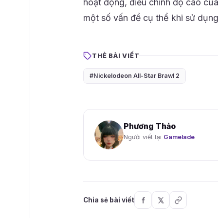
hoạt động, điều chỉnh độ cao của
một số vấn đề cụ thể khi sử dụn
THẺ BÀI VIẾT
#Nickelodeon All-Star Brawl 2
Phương Thảo
Người viết tại
Gamelade
Chia sẻ bài viết