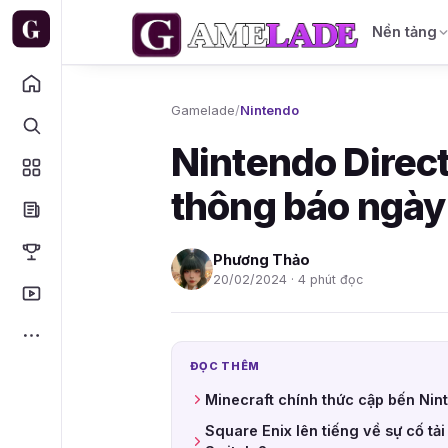
Nền tảng
Gamelade
/
Nintendo
Nintendo Direc
thông báo ngày
Phương Thảo
20/02/2024 · 4 phút đọc
ĐỌC THÊM
Minecraft chính thức cập bến Nin
Square Enix lên tiếng về sự cố t