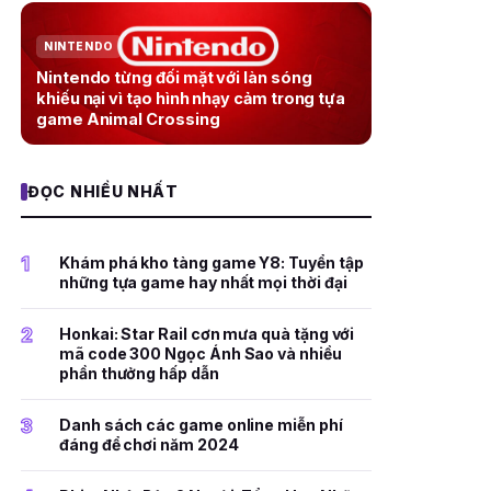
NINTENDO
Nintendo từng đối mặt với làn sóng
khiếu nại vì tạo hình nhạy cảm trong tựa
game Animal Crossing
ĐỌC NHIỀU NHẤT
1
Khám phá kho tàng game Y8: Tuyển tập
những tựa game hay nhất mọi thời đại
2
Honkai: Star Rail cơn mưa quà tặng với
mã code 300 Ngọc Ánh Sao và nhiều
phần thưởng hấp dẫn
3
Danh sách các game online miễn phí
đáng để chơi năm 2024