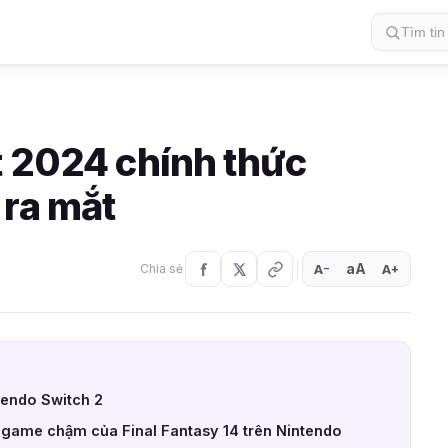
t 2024 chính thức
 ra mắt
aA
A
A
Chia sẻ
+
−
tendo Switch 2
ải game chậm của Final Fantasy 14 trên Nintendo