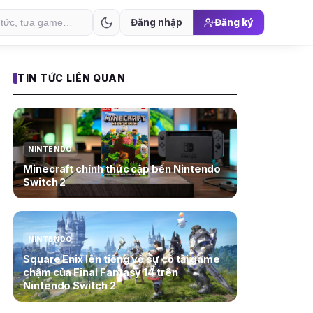
Đăng nhập
Đăng ký
TIN TỨC LIÊN QUAN
NINTENDO
Minecraft chính thức cập bến Nintendo
Switch 2
NINTENDO
Square Enix lên tiếng về sự cố tải game
chậm của Final Fantasy 14 trên
Nintendo Switch 2