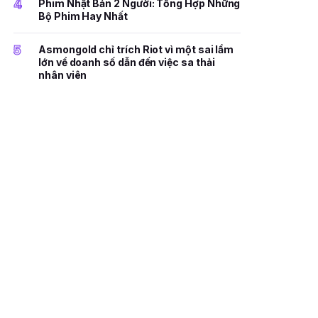
4
Phim Nhật Bản 2 Người: Tổng Hợp Những
Bộ Phim Hay Nhất
5
Asmongold chỉ trích Riot vì một sai lầm
lớn về doanh số dẫn đến việc sa thải
nhân viên