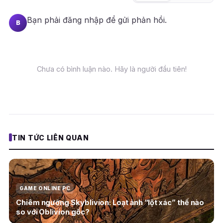
Bạn phải
đăng nhập
để gửi phản hồi.
B
Chưa có bình luận nào. Hãy là người đầu tiên!
TIN TỨC LIÊN QUAN
GAME ONLINE PC
Chiêm ngưỡng Skyblivion: Loạt ảnh “lột xác” thế nào
so với Oblivion gốc?