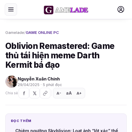
Gamelade
/
GAME ONLINE PC
Oblivion Remastered: Game
thủ tái hiện meme Darth
Kermit bá đạo
Nguyễn Xuân Chính
29/04/2025 · 5 phút đọc
aA
A
A
Chia sẻ
+
−
ĐỌC THÊM
Chiêm ngưỡng Skyblivion: Loạt ảnh “lột xác” thế