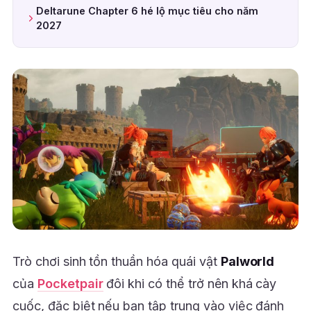
Deltarune Chapter 6 hé lộ mục tiêu cho năm
2027
Trò chơi sinh tồn thuần hóa quái vật
Palworld
của
Pocketpair
đôi khi có thể trở nên khá cày
cuốc, đặc biệt nếu bạn tập trung vào việc đánh