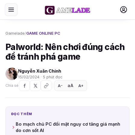
Gamelade
/
GAME ONLINE PC
Palworld: Nên chơi đúng cách
để tránh phá game
Nguyễn Xuân Chính
15/02/2024 · 5 phút đọc
aA
A
A
Chia sẻ
+
−
ĐỌC THÊM
Bo mạch chủ PC đối mặt nguy cơ tăng giá mạnh
do cơn sốt AI