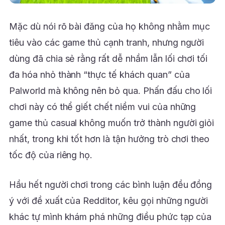
Mặc dù nói rõ bài đăng của họ không nhằm mục
tiêu vào các game thủ cạnh tranh, nhưng người
dùng đã chia sẻ rằng rất dễ nhầm lẫn lối chơi tối
đa hóa nhỏ thành “thực tế khách quan” của
Palworld mà không nên bỏ qua. Phấn đấu cho lối
chơi này có thể giết chết niềm vui của những
game thủ casual không muốn trở thành người giỏi
nhất, trong khi tốt hơn là tận hưởng trò chơi theo
tốc độ của riêng họ.
Hầu hết người chơi trong các bình luận đều đồng
ý với đề xuất của Redditor, kêu gọi những người
khác tự mình khám phá những điều phức tạp của