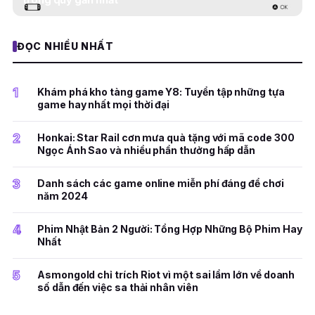
ĐỌC NHIỀU NHẤT
1
Khám phá kho tàng game Y8: Tuyển tập những tựa
game hay nhất mọi thời đại
2
Honkai: Star Rail cơn mưa quà tặng với mã code 300
Ngọc Ánh Sao và nhiều phần thưởng hấp dẫn
3
Danh sách các game online miễn phí đáng để chơi
năm 2024
4
Phim Nhật Bản 2 Người: Tổng Hợp Những Bộ Phim Hay
Nhất
5
Asmongold chỉ trích Riot vì một sai lầm lớn về doanh
số dẫn đến việc sa thải nhân viên