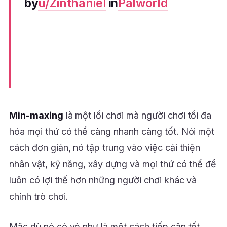
by
u/Zinthaniel
in
Palworld
Min-maxing
là một lối chơi mà người chơi tối đa
hóa mọi thứ có thể càng nhanh càng tốt. Nói một
cách đơn giản, nó tập trung vào việc cải thiện
nhân vật, kỹ năng, xây dựng và mọi thứ có thể để
luôn có lợi thế hơn những người chơi khác và
chính trò chơi.
Mặc dù nó có vẻ như là một cách tiếp cận tốt