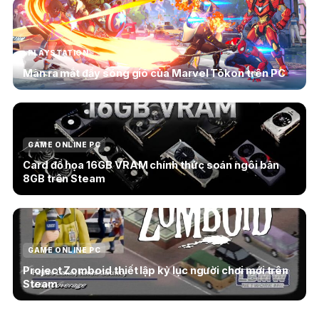
PLAYSTATION
Màn ra mắt đầy sóng gió của Marvel Tōkon trên PC
GAME ONLINE PC
Card đồ họa 16GB VRAM chính thức soán ngôi bản
8GB trên Steam
GAME ONLINE PC
Project Zomboid thiết lập kỷ lục người chơi mới trên
Steam