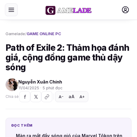
Gamelade
/
GAME ONLINE PC
Path of Exile 2: Thảm họa đánh
giá, cộng đồng game thủ dậy
sóng
Nguyễn Xuân Chính
11/04/2025 · 5 phút đọc
aA
A
A
Chia sẻ
+
−
ĐỌC THÊM
Màn ra mắt đầy sóng gió của Marvel Tōkon trên