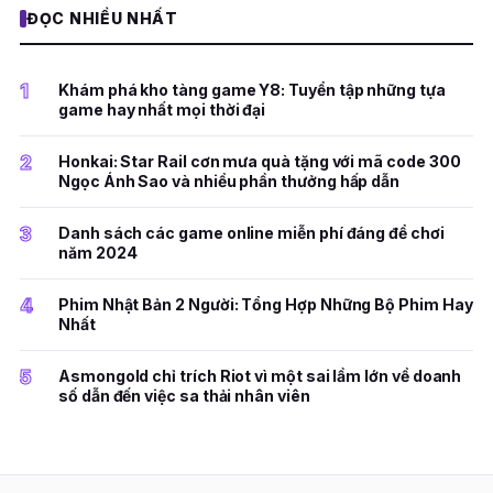
ĐỌC NHIỀU NHẤT
1
Khám phá kho tàng game Y8: Tuyển tập những tựa
game hay nhất mọi thời đại
2
Honkai: Star Rail cơn mưa quà tặng với mã code 300
Ngọc Ánh Sao và nhiều phần thưởng hấp dẫn
3
Danh sách các game online miễn phí đáng để chơi
năm 2024
4
Phim Nhật Bản 2 Người: Tổng Hợp Những Bộ Phim Hay
Nhất
5
Asmongold chỉ trích Riot vì một sai lầm lớn về doanh
số dẫn đến việc sa thải nhân viên