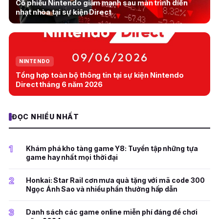
Cổ phiếu Nintendo giảm mạnh sau màn trình diễn
nhạt nhòa tại sự kiện Direct
NINTENDO
Tổng hợp toàn bộ thông tin tại sự kiện Nintendo
Direct tháng 6 năm 2026
ĐỌC NHIỀU NHẤT
1
Khám phá kho tàng game Y8: Tuyển tập những tựa
game hay nhất mọi thời đại
2
Honkai: Star Rail cơn mưa quà tặng với mã code 300
Ngọc Ánh Sao và nhiều phần thưởng hấp dẫn
3
Danh sách các game online miễn phí đáng để chơi