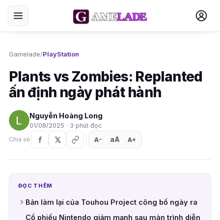
Gamelade
/
PlayStation
Plants vs Zombies: Replanted
ấn định ngày phát hành
Nguyễn Hoàng Long
01/08/2025 · 3 phút đọc
aA
A
A
Chia sẻ
+
−
ĐỌC THÊM
Bản làm lại của Touhou Project công bố ngày ra
Cổ phiếu Nintendo giảm mạnh sau màn trình diễn