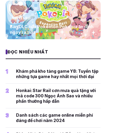
NINTENDO
Bản DLC của Pokémon Pokopia ấn định
ngày ra mắt
ĐỌC NHIỀU NHẤT
1
Khám phá kho tàng game Y8: Tuyển tập
những tựa game hay nhất mọi thời đại
2
Honkai: Star Rail cơn mưa quà tặng với
mã code 300 Ngọc Ánh Sao và nhiều
phần thưởng hấp dẫn
3
Danh sách các game online miễn phí
đáng để chơi năm 2024