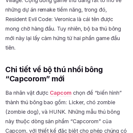
Village. Cộng đồng game thủ đang rất tò mò về
những dự án remake tiềm năng, trong đó,
Resident Evil Code: Veronica là cái tên được
mong chờ hàng đầu. Tuy nhiên, bộ ba thú bông
mới này lại lấy cảm hứng từ hai phần game đầu
tiên.
Chi tiết về bộ thú nhồi bông
“Capcorom” mới
Ba nhân vật được
Capcom
chọn để “biến hình”
thành thú bông bao gồm: Licker, chó zombie
(zombie dog), và HUNK. Những mẫu thú bông
này thuộc dòng sản phẩm “Capcorom” của
Capcom, với thiết kế đặc biệt cho phép chúng có