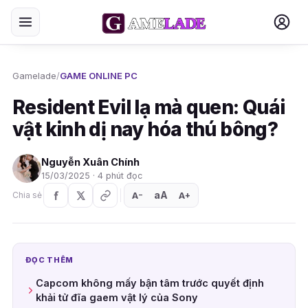
Gamelade
/
GAME ONLINE PC
Resident Evil lạ mà quen: Quái
vật kinh dị nay hóa thú bông?
Nguyễn Xuân Chính
15/03/2025 · 4 phút đọc
aA
A
A
Chia sẻ
+
−
ĐỌC THÊM
Capcom không mấy bận tâm trước quyết định
khải tử đĩa gaem vật lý của Sony