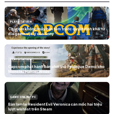
PLAYSTATION
Capcom không mấy bận tâm trước quyết định khải tử
đĩa gaem vật lý của Sony
PLAYSTATION
Capcom phát hành bản chơi thử Prologue Demo cho
Monster Hunter Wilds
GAME ONLINE PC
Bản làm lại Resident Evil Veronica cán mốc hai triệu
lượt wishlist trên Steam