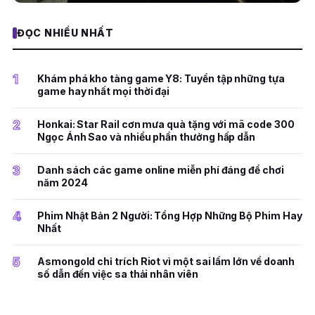
ĐỌC NHIỀU NHẤT
1
Khám phá kho tàng game Y8: Tuyển tập những tựa
game hay nhất mọi thời đại
2
Honkai: Star Rail cơn mưa quà tặng với mã code 300
Ngọc Ánh Sao và nhiều phần thưởng hấp dẫn
3
Danh sách các game online miễn phí đáng để chơi
năm 2024
4
Phim Nhật Bản 2 Người: Tổng Hợp Những Bộ Phim Hay
Nhất
5
Asmongold chỉ trích Riot vì một sai lầm lớn về doanh
số dẫn đến việc sa thải nhân viên