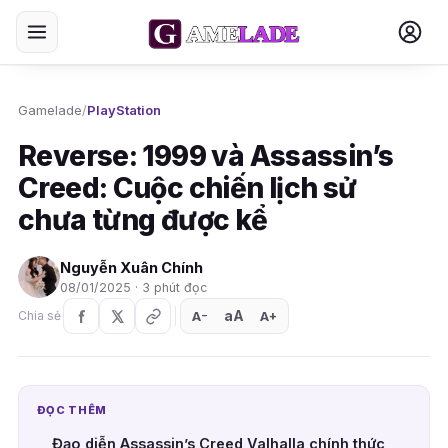
Gamelade
/
PlayStation
Reverse: 1999 và Assassin’s
Creed: Cuộc chiến lịch sử
chưa từng được kể
Nguyễn Xuân Chính
08/01/2025 · 3 phút đọc
aA
A
A
Chia sẻ
+
−
ĐỌC THÊM
Đạo diễn Assassin’s Creed Valhalla chính thức