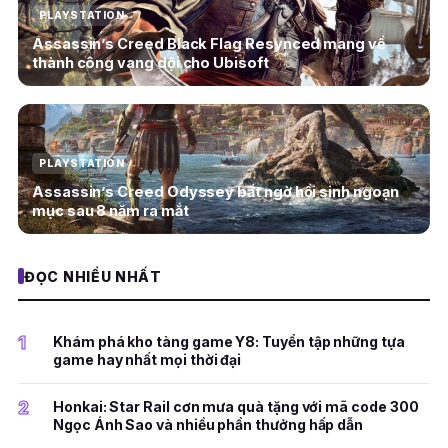
PLAYSTATION
Assassin’s Creed Black Flag Resynced mang về
thành công vang dội cho Ubisoft
PLAYSTATION
Assassin’s Creed Odyssey bất ngờ hồi sinh ngoạn
mục sau 8 năm ra mắt
ĐỌC NHIỀU NHẤT
1
Khám phá kho tàng game Y8: Tuyển tập những tựa
game hay nhất mọi thời đại
2
Honkai: Star Rail cơn mưa quà tặng với mã code 300
Ngọc Ánh Sao và nhiều phần thưởng hấp dẫn