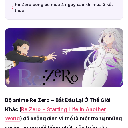
Re:Zero công bố mùa 4 ngay sau khi mùa 3 kết
thúc
Bộ anime Re:Zero − Bắt Đầu Lại Ở Thế Giới
Khác (
Re:Zero − Starting Life in Another
World
) đã khẳng định vị thế là một trong những
series anime nổi tiếng nhất trên toàn cầu.