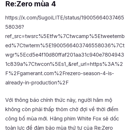
Re:Zero mùa 4
https://x.com/SugoiLITE/status/19005664037465
58036?
ref_src=twsrc%5Etfw%7Ctwcamp%5Etweetemb
ed%7Ctwterm%5E1900566403746558036%7Ct
wgr%5Ecd5e4f10d80ffaf201aa31c940e7804943
1c839a%7Ctwcon%5Es1_&ref_url=https%3A%2
F%2Fgamerant.com%2Frezero-season-4-is-
already-in-production%2F
Với thông báo chính thức này, người hâm mộ
không còn phải thấp thỏm chờ đợi về thời điểm
công bố mùa mới. Hãng phim White Fox sẽ dốc
toàn lực để đảm bảo mùa thứ tư của Re:Zero