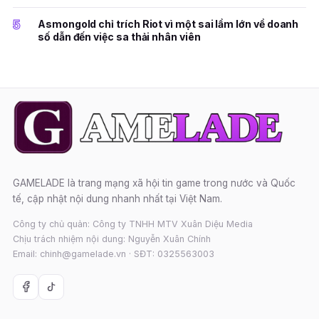
5
Asmongold chỉ trích Riot vì một sai lầm lớn về doanh
số dẫn đến việc sa thải nhân viên
GAMELADE là trang mạng xã hội tin game trong nước và Quốc
tế, cập nhật nội dung nhanh nhất tại Việt Nam.
Công ty chủ quản: Công ty TNHH MTV Xuân Diệu Media
Chịu trách nhiệm nội dung: Nguyễn Xuân Chính
Email: chinh@gamelade.vn · SĐT: 0325563003