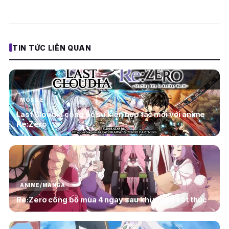
TIN TỨC LIÊN QUAN
MOBILE
Last Cloudia công bố sự kiện hợp tác mới với anime
Re:Zero
ANIME/MANGA
Re:Zero công bố mùa 4 ngay sau khi mùa 3 kết thúc