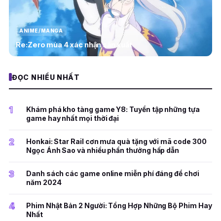
ANIME/MANGA
Re:Zero mùa 4 xác nhận sản xuất
ĐỌC NHIỀU NHẤT
1
Khám phá kho tàng game Y8: Tuyển tập những tựa
game hay nhất mọi thời đại
2
Honkai: Star Rail cơn mưa quà tặng với mã code 300
Ngọc Ánh Sao và nhiều phần thưởng hấp dẫn
3
Danh sách các game online miễn phí đáng để chơi
năm 2024
4
Phim Nhật Bản 2 Người: Tổng Hợp Những Bộ Phim Hay
Nhất