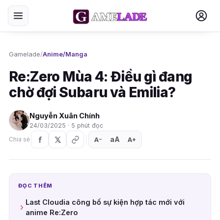
Gamelade
/
Anime/Manga
Re:Zero Mùa 4: Điều gì đang
chờ đợi Subaru và Emilia?
Nguyễn Xuân Chính
24/03/2025 · 5 phút đọc
aA
A
A
Chia sẻ
+
−
ĐỌC THÊM
Last Cloudia công bố sự kiện hợp tác mới với
anime Re:Zero