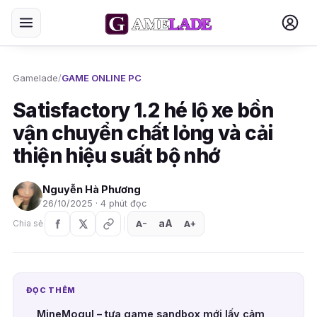
Gamelade
/
GAME ONLINE PC
Satisfactory 1.2 hé lộ xe bồn
vận chuyển chất lỏng và cải
thiện hiệu suất bộ nhớ
Nguyễn Hà Phương
26/10/2025 · 4 phút đọc
aA
A
A
Chia sẻ
+
−
ĐỌC THÊM
MineMogul – tựa game sandbox mới lấy cảm