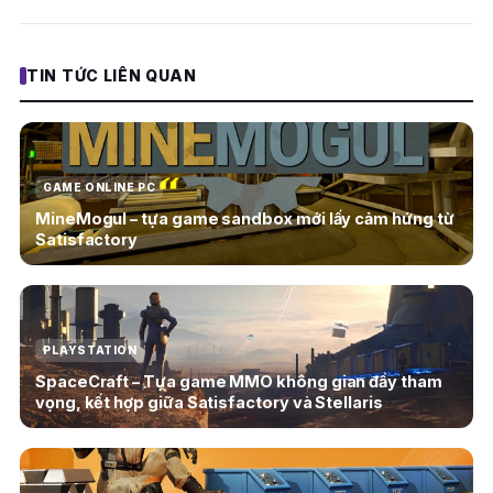
TIN TỨC LIÊN QUAN
GAME ONLINE PC
MineMogul – tựa game sandbox mới lấy cảm hứng từ
Satisfactory
PLAYSTATION
SpaceCraft – Tựa game MMO không gian đầy tham
vọng, kết hợp giữa Satisfactory và Stellaris