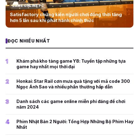
GAME ONLINE PC
Satisfactory chứng kiến người chơi đồng thời tăng
hơn 5 lần sau khi phát hành chính thức
ĐỌC NHIỀU NHẤT
1
Khám phá kho tàng game Y8: Tuyển tập những tựa
game hay nhất mọi thời đại
2
Honkai: Star Rail cơn mưa quà tặng với mã code 300
Ngọc Ánh Sao và nhiều phần thưởng hấp dẫn
3
Danh sách các game online miễn phí đáng để chơi
năm 2024
4
Phim Nhật Bản 2 Người: Tổng Hợp Những Bộ Phim Hay
Nhất