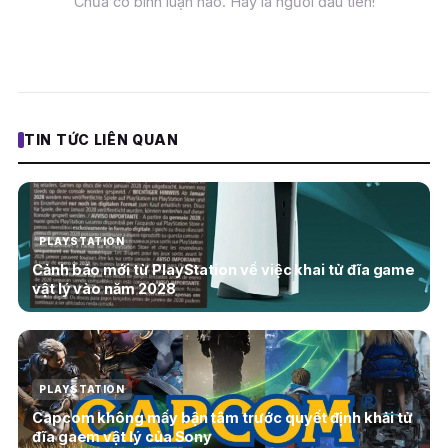
Chưa có bình luận nào. Hãy là người đầu tiên!
TIN TỨC LIÊN QUAN
PLAYSTATION
Cảnh báo mới từ PlayStation về việc khai tử đĩa game
vật lý vào năm 2028
PLAYSTATION
Capcom không mấy bận tâm trước quyết định khải tử
đĩa gaem vật lý của Sony