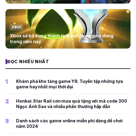
XBOX
Xbox sẽ bổ sung thành tích mới cho người dùng
trong năm nay
ĐỌC NHIỀU NHẤT
1
Khám phá kho tàng game Y8: Tuyển tập những tựa
game hay nhất mọi thời đại
2
Honkai: Star Rail cơn mưa quà tặng với mã code 300
Ngọc Ánh Sao và nhiều phần thưởng hấp dẫn
3
Danh sách các game online miễn phí đáng để chơi
năm 2024