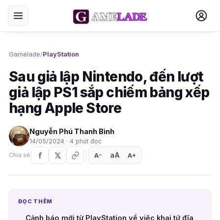
Gamelade
/
PlayStation
Sau giả lập Nintendo, đến lượt
giả lập PS1 sắp chiếm bảng xếp
hạng Apple Store
Nguyễn Phú Thanh Bình
14/05/2024 · 4 phút đọc
aA
A
A
Chia sẻ
+
−
ĐỌC THÊM
Cảnh báo mới từ PlayStation về việc khai tử đĩa