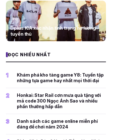
PC
Dplus KIA xác nhận tình trạng nợ lương
tuyển thủ
ĐỌC NHIỀU NHẤT
1
Khám phá kho tàng game Y8: Tuyển tập
những tựa game hay nhất mọi thời đại
2
Honkai: Star Rail cơn mưa quà tặng với
mã code 300 Ngọc Ánh Sao và nhiều
phần thưởng hấp dẫn
3
Danh sách các game online miễn phí
đáng để chơi năm 2024