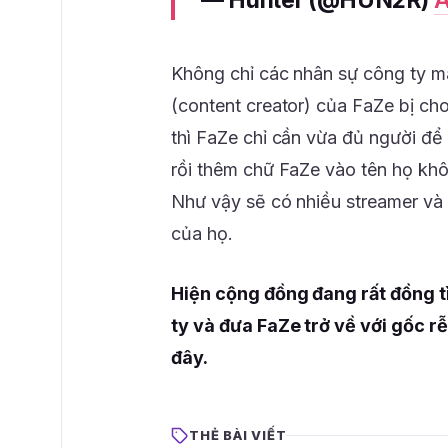
— Hunter (@HUN2R)
A
Không chỉ các nhân sự công ty m
(content creator) của FaZe bị ch
thì FaZe chỉ cần vừa đủ người để 
rồi thêm chữ FaZe vào tên họ khô
Như vậy sẽ có nhiều streamer và
của họ.
Hiện cộng đồng đang rất đồng t
ty và đưa FaZe trở về với gốc r
đây.
THẺ BÀI VIẾT