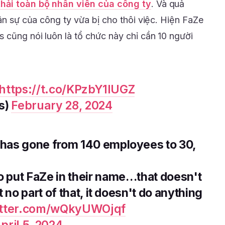
thải toàn bộ nhân viên của công ty
. Và quả
hân sự của công ty vừa bị cho thôi việc. Hiện FaZe
 cũng nói luôn là tổ chức này chỉ cần 10 người
https://t.co/KPzbY1lUGZ
s)
February 28, 2024
has gone from 140 employees to 30,
 put FaZe in their name…that doesn't
 no part of that, it doesn't do anything
itter.com/wQkyUWOjqf