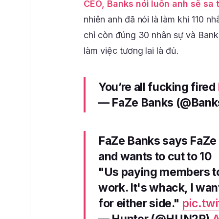
CEO, Banks nói luôn anh sẽ sa 
nhiên anh đã nói là làm khi 110 n
chỉ còn đúng 30 nhân sự và Banks
làm việc tương lai là đủ.
You’re all fucking fired
— FaZe Banks (@Bank
FaZe Banks says FaZe 
and wants to cut to 10
"Us paying members to
work. It's whack, I want
for either side."
pic.tw