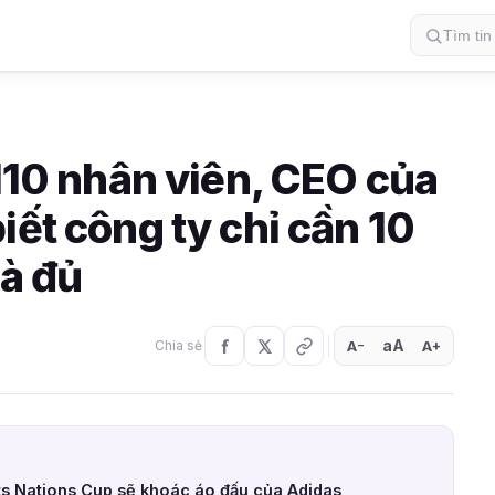
 110 nhân viên, CEO của
iết công ty chỉ cần 10
là đủ
aA
A
A
Chia sẻ
+
−
ts Nations Cup sẽ khoác áo đấu của Adidas