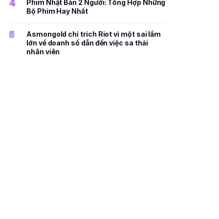
4
Phim Nhật Bản 2 Người: Tổng Hợp Những
Bộ Phim Hay Nhất
5
Asmongold chỉ trích Riot vì một sai lầm
lớn về doanh số dẫn đến việc sa thải
nhân viên