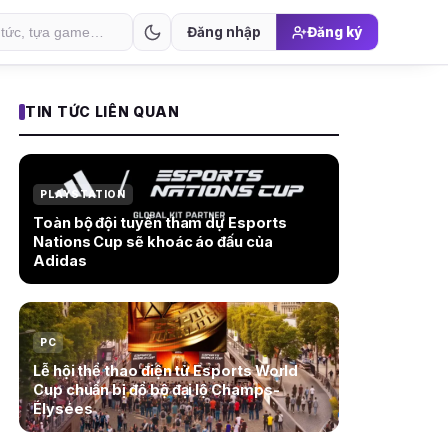
Đăng nhập
Đăng ký
TIN TỨC LIÊN QUAN
PLAYSTATION
Toàn bộ đội tuyển tham dự Esports
Nations Cup sẽ khoác áo đấu của
Adidas
PC
Lễ hội thể thao điện tử Esports World
Cup chuẩn bị đổ bộ đại lộ Champs-
Élysées