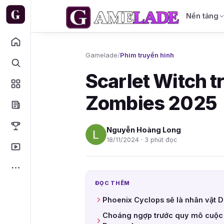
Nền tảng
Gamelade
/
Phim truyền hình
Scarlet Witch t
Zombies 2025
Nguyễn Hoàng Long
18/11/2024 · 3 phút đọc
ĐỌC THÊM
Phoenix Cyclops sẽ là nhân vật 
Choáng ngợp trước quy mô cuộc ch