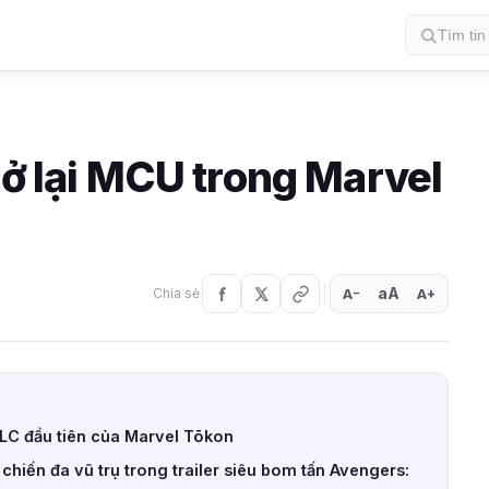
rở lại MCU trong Marvel
aA
A
A
Chia sẻ
+
−
DLC đầu tiên của Marvel Tōkon
iến đa vũ trụ trong trailer siêu bom tấn Avengers: