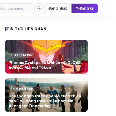
Đăng nhập
Đăng ký
TIN TỨC LIÊN QUAN
PLAYSTATION
Phoenix Cyclops sẽ là nhân vật DLC đầu
tiên của Marvel Tōkon
PHIM ĐIỆN ẢNH
Choáng ngợp trước quy mô cuộc chiến
đa vũ trụ trong trailer siêu bom tấn
Avengers: Doomsday