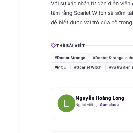
Với sự xác nhận từ dàn diễn viê
tâm rằng Scarlet Witch sẽ sớm tá
để biết được vai trò của cô tron
THẺ BÀI VIẾT
#Doctor Strange
#Doctor Strange in t
#MCU
#Scarlet Witch
#vũ trụ điện
Nguyễn Hoàng Long
Người viết tại
Gamelade