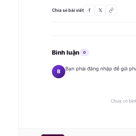
Chia sẻ bài viết
Bình luận
0
Bạn phải
đăng nhập
để gửi ph
B
Chưa có bình