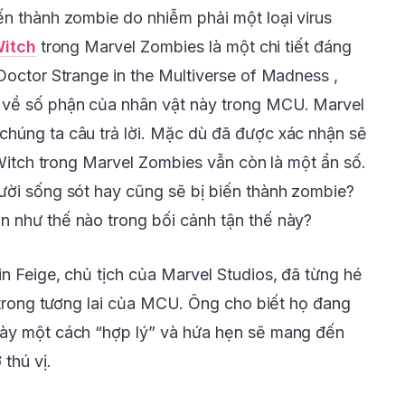
ến thành zombie do nhiễm phải một loại virus
Witch
trong Marvel Zombies là một chi tiết đáng
Doctor Strange in the Multiverse of Madness ,
 về số phận của nhân vật này trong MCU. Marvel
húng ta câu trả lời. Mặc dù đã được xác nhận sẽ
t Witch trong Marvel Zombies vẫn còn là một ẩn số.
ười sống sót hay cũng sẽ bị biến thành zombie?
 như thế nào trong bối cảnh tận thế này?
n Feige, chủ tịch của Marvel Studios, đã từng hé
h trong tương lai của MCU. Ông cho biết họ đang
này một cách “hợp lý” và hứa hẹn sẽ mang đến
thú vị.