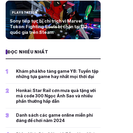
PLAYSTATION
Sony tiếp tục bị chỉ trích vì Marvel
Tokon: Fighting Souls bị chặn tại 132
quốc gia trên Steam
ĐỌC NHIỀU NHẤT
1
Khám phá kho tàng game Y8: Tuyển tập
những tựa game hay nhất mọi thời đại
2
Honkai: Star Rail cơn mưa quà tặng với
mã code 300 Ngọc Ánh Sao và nhiều
phần thưởng hấp dẫn
3
Danh sách các game online miễn phí
đáng để chơi năm 2024