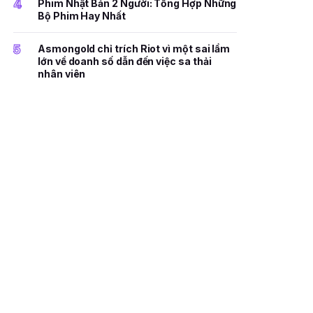
4
Phim Nhật Bản 2 Người: Tổng Hợp Những
Bộ Phim Hay Nhất
5
Asmongold chỉ trích Riot vì một sai lầm
lớn về doanh số dẫn đến việc sa thải
nhân viên