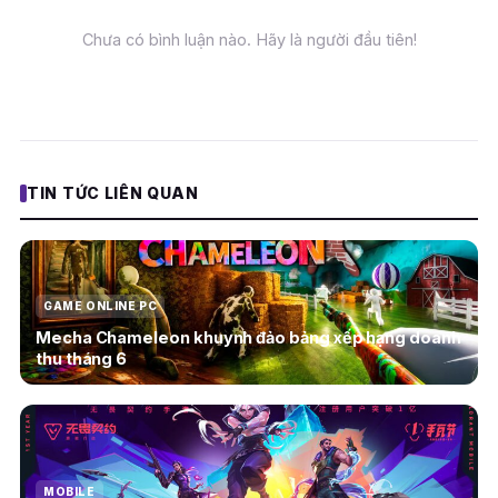
Chưa có bình luận nào. Hãy là người đầu tiên!
TIN TỨC LIÊN QUAN
GAME ONLINE PC
Mecha Chameleon khuynh đảo bảng xếp hạng doanh
thu tháng 6
MOBILE