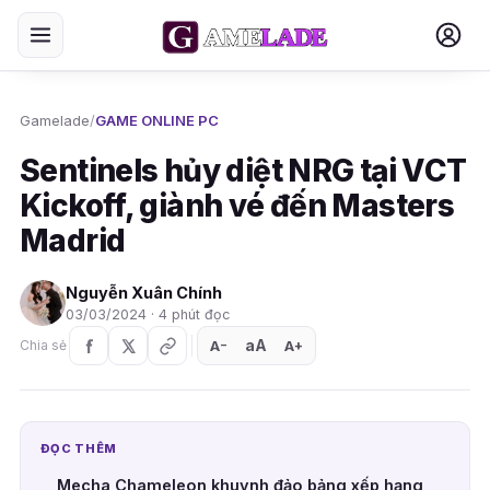
Gamelade
/
GAME ONLINE PC
Sentinels hủy diệt NRG tại VCT
Kickoff, giành vé đến Masters
Madrid
Nguyễn Xuân Chính
03/03/2024 · 4 phút đọc
aA
A
A
Chia sẻ
+
−
ĐỌC THÊM
Mecha Chameleon khuynh đảo bảng xếp hạng