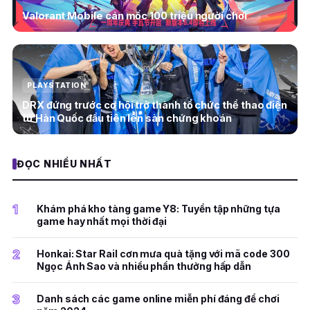
Valorant Mobile cán mốc 100 triệu người chơi
PLAYSTATION
DRX đứng trước cơ hội trở thành tổ chức thể thao điện
tử Hàn Quốc đầu tiên lên sàn chứng khoán
ĐỌC NHIỀU NHẤT
1
Khám phá kho tàng game Y8: Tuyển tập những tựa
game hay nhất mọi thời đại
2
Honkai: Star Rail cơn mưa quà tặng với mã code 300
Ngọc Ánh Sao và nhiều phần thưởng hấp dẫn
3
Danh sách các game online miễn phí đáng để chơi