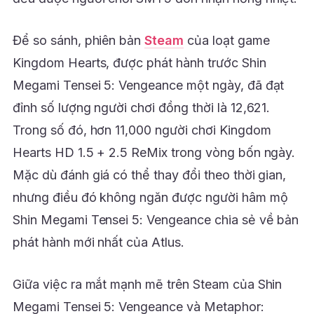
Để so sánh, phiên bản
Steam
của loạt game
Kingdom Hearts, được phát hành trước Shin
Megami Tensei 5: Vengeance một ngày, đã đạt
đỉnh số lượng người chơi đồng thời là 12,621.
Trong số đó, hơn 11,000 người chơi Kingdom
Hearts HD 1.5 + 2.5 ReMix trong vòng bốn ngày.
Mặc dù đánh giá có thể thay đổi theo thời gian,
nhưng điều đó không ngăn được người hâm mộ
Shin Megami Tensei 5: Vengeance chia sẻ về bản
phát hành mới nhất của Atlus.
Giữa việc ra mắt mạnh mẽ trên Steam của Shin
Megami Tensei 5: Vengeance và Metaphor: