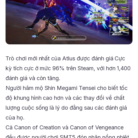
Trò chơi mới nhất của Atlus được đánh giá Cực
kỳ tích cực ở mức 96% trên Steam, với hơn 1,400
đánh giá và còn tăng.
Người hâm mộ Shin Megami Tensei cho biết tốc
độ khung hình cao hơn và các thay đổi về chất
lượng cuộc sống là lý do đằng sau các đánh giá
của họ.
Cả Canon of Creation và Canon of Vengeance
đều được người chơi SMT5 đón nhận nồng nhiệt.