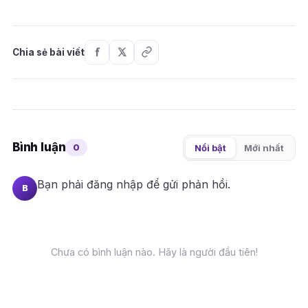
Chia sẻ bài viết
Bình luận
0
Nổi bật
Mới nhất
Bạn phải
đăng nhập
để gửi phản hồi.
B
Chưa có bình luận nào. Hãy là người đầu tiên!