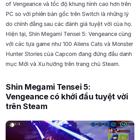
of Vengeance và tốc độ khung hình cao hơn trên
PC so với phiên bản gốc trên Switch là những lý
do chính đằng sau các đánh giá tuyệt vời của họ.
Hiện tại, Shin Megami Tensei 5: Vengeance cùng
với các tựa game như 100 Aliens Cats và Monster
Hunter Stories của Capcom đang đứng đầu danh
mục Mới và Xu hướng trên trang chủ Steam.
Shin Megami Tensei 5:
Vengeance có khởi đầu tuyệt vời
trên Steam