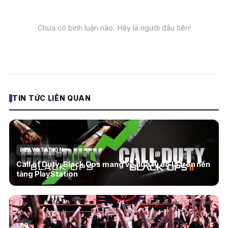
Chưa có bình luận nào. Hãy là người đầu tiên!
TIN TỨC LIÊN QUAN
PLAYSTATION
Call of Duty: Black Ops mang về nửa tỷ đô la trên nền
tảng PlayStation
PC