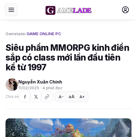
Gamelade
/
GAME ONLINE PC
Siêu phẩm MMORPG kinh điển
sắp có class mới lần đầu tiên
kể từ 1997
Nguyễn Xuân Chính
11/02/2025 · 4 phút đọc
aA
A
A
Chia sẻ
+
−