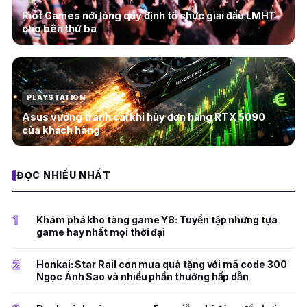
Riot Games nới lỏng quy định tổ chức giải đấu LMHT
cho bên thứ ba
PLAYSTATION
Asus vướng tranh cãi khi hủy đơn hàng RTX 5090
của khách hàng
ĐỌC NHIỀU NHẤT
1
Khám phá kho tàng game Y8: Tuyển tập những tựa
game hay nhất mọi thời đại
2
Honkai: Star Rail cơn mưa quà tặng với mã code 300
Ngọc Ánh Sao và nhiều phần thưởng hấp dẫn