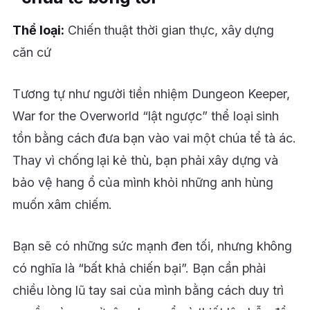
Thể loại:
Chiến thuật thời gian thực, xây dựng
căn cứ
Tương tự như người tiền nhiệm Dungeon Keeper,
War for the Overworld “lật ngược” thể loại sinh
tồn bằng cách đưa bạn vào vai một chúa tể tà ác.
Thay vì chống lại kẻ thù, bạn phải xây dựng và
bảo vệ hang ổ của mình khỏi những anh hùng
muốn xâm chiếm.
Bạn sẽ có những sức mạnh đen tối, nhưng không
có nghĩa là “bất khả chiến bại”. Bạn cần phải
chiều lòng lũ tay sai của mình bằng cách duy trì