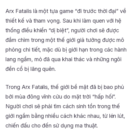
Arx Fatalis là một tựa game “đi trước thời đại” về
thiết kế và tham vọng. Sau khi làm quen với hệ
thống điều khiển “dị biệt”, người chơi sẽ được
đắm chìm trong một thế giới giả tưởng được mô
phỏng chi tiết, mặc dù bị giới hạn trong các hành
lang ngầm, mỏ đã qua khai thác và những ngôi
đền cổ bị lãng quên.
Trong Arx Fatalis, thế giới bề mặt đã bị bao phủ
bởi mùa đông vĩnh cửu do mặt trời “hấp hối”.
Người chơi sẽ phải tìm cách sinh tồn trong thế
giới ngầm bằng nhiều cách khác nhau, từ lén lút,
chiến đấu cho đến sử dụng ma thuật.