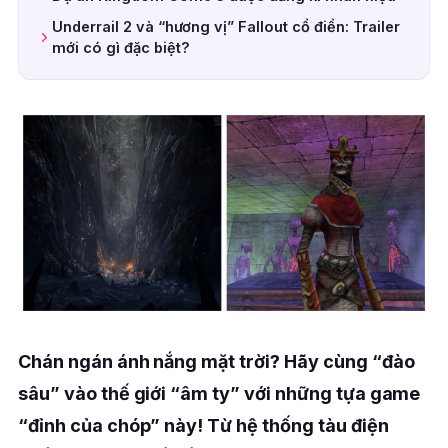
Underrail 2 và “hương vị” Fallout cổ điển: Trailer
mới có gì đặc biệt?
Chán ngán ánh nắng mặt trời? Hãy cùng “đào
sâu” vào thế giới “âm ty” với những tựa game
“đỉnh của chóp” này! Từ hệ thống tàu điện