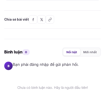
Chia sẻ bài viết
Bình luận
0
Nổi bật
Mới nhất
Bạn phải
đăng nhập
để gửi phản hồi.
B
Chưa có bình luận nào. Hãy là người đầu tiên!