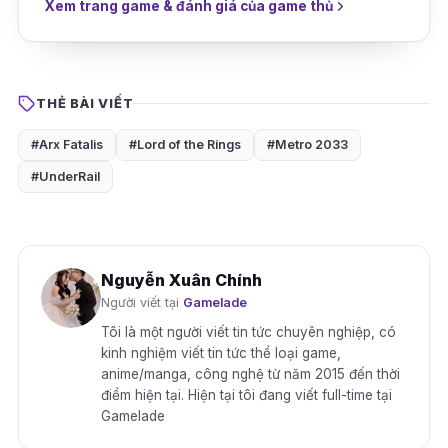
Xem trang game & đánh giá của game thủ
THẺ BÀI VIẾT
#Arx Fatalis
#Lord of the Rings
#Metro 2033
#UnderRail
Nguyễn Xuân Chính
Người viết tại
Gamelade
Tôi là một người viết tin tức chuyên nghiệp, có
kinh nghiệm viết tin tức thể loại game,
anime/manga, công nghệ từ năm 2015 đến thời
điểm hiện tại. Hiện tại tôi đang viết full-time tại
Gamelade