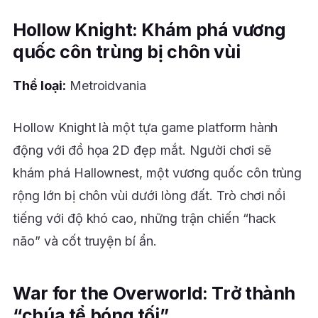
Hollow Knight: Khám phá vương
quốc côn trùng bị chôn vùi
Thể loại:
Metroidvania
Hollow Knight là một tựa game platform hành
động với đồ họa 2D đẹp mắt. Người chơi sẽ
khám phá Hallownest, một vương quốc côn trùng
rộng lớn bị chôn vùi dưới lòng đất. Trò chơi nổi
tiếng với độ khó cao, những trận chiến “hack
não” và cốt truyện bí ẩn.
War for the Overworld: Trở thành
“chúa tể bóng tối”