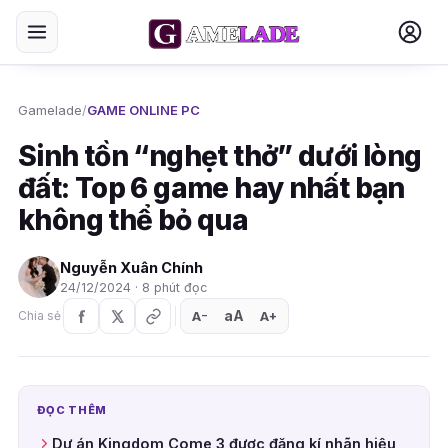
Gamelade
/
GAME ONLINE PC
Sinh tồn “nghẹt thở” dưới lòng
đất: Top 6 game hay nhất bạn
không thể bỏ qua
Nguyễn Xuân Chính
24/12/2024 · 8 phút đọc
aA
A
A
Chia sẻ
+
−
ĐỌC THÊM
Dự án Kingdom Come 3 được đăng kí nhãn hiệu