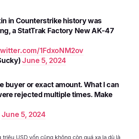
n in Counterstrike history was
ning, a StatTrak Factory New AK-47
.twitter.com/1FdxoNM2ov
Sucky)
June 5, 2024
ose buyer or exact amount. What I can
were rejected multiple times. Make
)
June 5, 2024
 triệu USD vốn cũng không còn quá xa lạ dù là