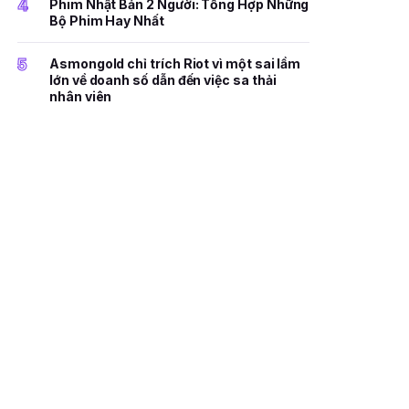
4
Phim Nhật Bản 2 Người: Tổng Hợp Những
Bộ Phim Hay Nhất
5
Asmongold chỉ trích Riot vì một sai lầm
lớn về doanh số dẫn đến việc sa thải
nhân viên