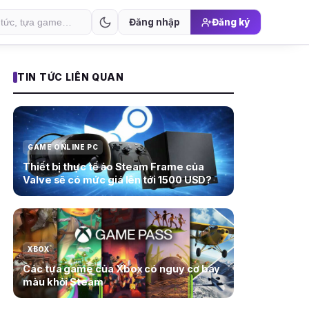
Đăng nhập
Đăng ký
TIN TỨC LIÊN QUAN
GAME ONLINE PC
Thiết bị thực tế ảo Steam Frame của
Valve sẽ có mức giá lên tới 1500 USD?
XBOX
Các tựa game của Xbox có nguy cơ bay
màu khỏi Steam