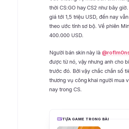
thời CS:GO hay CS2 như bây giờ.
giá tới 1,5 triệu USD, đến nay vẫ
theo ước tính sơ bộ. Về phiên Mi
400.000 USD.
Người bán skin này là
@roflm0ns
được từ nó, vậy nhưng anh cho biế
trước đó. Bởi vậy chắc chắn số t
thương vụ công khai người mua v
nay trong CS.
TỰA GAME TRONG BÀI