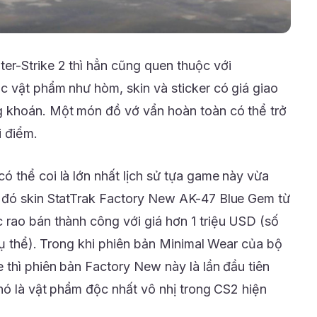
r-Strike 2 thì hẳn cũng quen thuộc với
 vật phẩm như hòm, skin và sticker có giá giao
 khoán. Một món đồ vớ vẩn hoàn toàn có thể trở
i điểm.
 thể coi là lớn nhất lịch sử tựa game này vừa
 đó skin StatTrak Factory New AK-47 Blue Gem từ
rao bán thành công với giá hơn 1 triệu USD (số
cụ thể). Trong khi phiên bản Minimal Wear của bộ
 thì phiên bản Factory New này là lần đầu tiên
nó là vật phẩm độc nhất vô nhị trong CS2 hiện