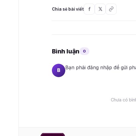
Chia sẻ bài viết
Bình luận
0
Bạn phải
đăng nhập
để gửi ph
B
Chưa có bình