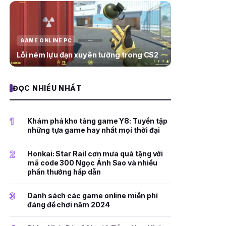
GAME ONLINE PC
Lỗi ném lựu đạn xuyên tường trong CS2
ĐỌC NHIỀU NHẤT
1
Khám phá kho tàng game Y8: Tuyển tập
những tựa game hay nhất mọi thời đại
2
Honkai: Star Rail cơn mưa quà tặng với
mã code 300 Ngọc Ánh Sao và nhiều
phần thưởng hấp dẫn
3
Danh sách các game online miễn phí
đáng để chơi năm 2024