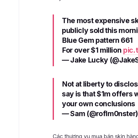
The most expensive ski
publicly sold this mor
Blue Gem pattern 661
For over $1 million
pic
— Jake Lucky (@Jake
Not at liberty to discl
say is that $1m offers 
your own conclusions
— Sam (@roflm0nster
Các thương vụ mua bán skin hàng