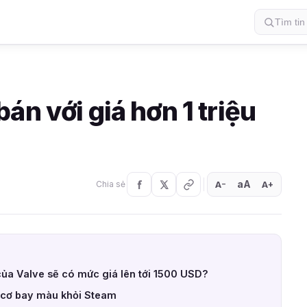
án với giá hơn 1 triệu
aA
A
A
Chia sẻ
+
−
của Valve sẽ có mức giá lên tới 1500 USD?
cơ bay màu khỏi Steam