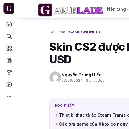
Nền tảng
Gamelade
/
GAME ONLINE PC
Skin CS2 được b
USD
Nguyễn Trung Hiếu
06/06/2024 · 3 phút đọc
ĐỌC THÊM
Thiết bị thực tế ảo Steam Frame 
Các tựa game của Xbox có nguy 