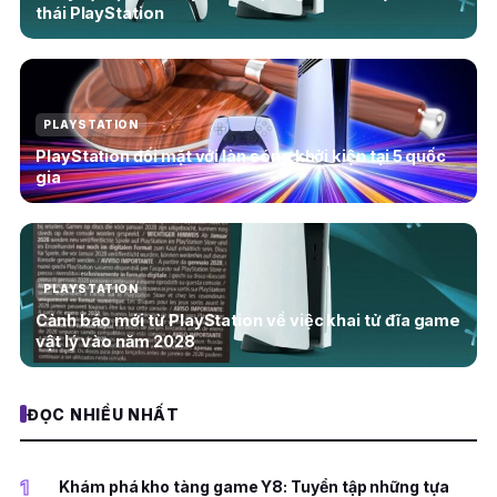
thái PlayStation
PLAYSTATION
PlayStation đối mặt với làn sóng khởi kiện tại 5 quốc
gia
PLAYSTATION
Cảnh báo mới từ PlayStation về việc khai tử đĩa game
vật lý vào năm 2028
ĐỌC NHIỀU NHẤT
1
Khám phá kho tàng game Y8: Tuyển tập những tựa