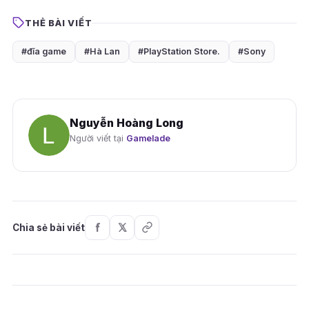
THẺ BÀI VIẾT
#đĩa game
#Hà Lan
#PlayStation Store.
#Sony
Nguyễn Hoàng Long
Người viết tại
Gamelade
Chia sẻ bài viết