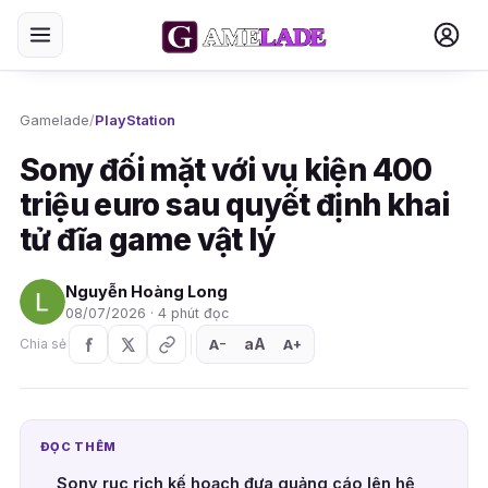
Gamelade
/
PlayStation
Sony đối mặt với vụ kiện 400
triệu euro sau quyết định khai
tử đĩa game vật lý
Nguyễn Hoàng Long
08/07/2026 · 4 phút đọc
aA
A
A
Chia sẻ
+
−
ĐỌC THÊM
Sony rục rịch kế hoạch đưa quảng cáo lên hệ