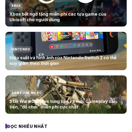
XBOX
Xbox bất ngờ tặng miễn phí các tựa game của
Ubisoft cho người dùng
NINTENDO
Hiệu suất và hình ảnh của Nintendo Switch 2 có thể
suy giảm theo thời gian
GAME ONLINE PC
Star Wars Outlaws tung bản vá mới: Gameplay cải
tiến, “đồ chơi” miễn phí cực chất
ĐỌC NHIỀU NHẤT