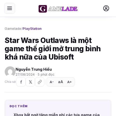
Gamelade
/
PlayStation
Star Wars Outlaws là một
game thế giới mở trung bình
khá nữa của Ubisoft
Nguyễn Trung Hiếu
27/08/2024 · 5 phút đọc
aA
A
A
Chia sẻ
+
−
ĐỌC THÊM
Xbox bất ngờ tặng miễn phí các tựa game của