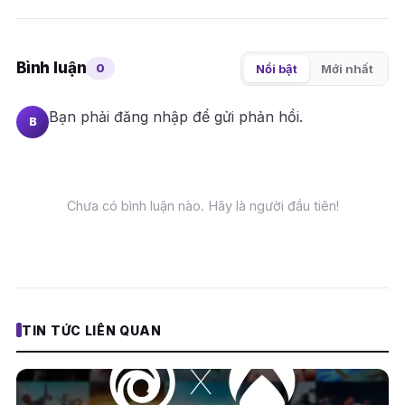
Bình luận
0
Nổi bật
Mới nhất
Bạn phải
đăng nhập
để gửi phản hồi.
B
Chưa có bình luận nào. Hãy là người đầu tiên!
TIN TỨC LIÊN QUAN