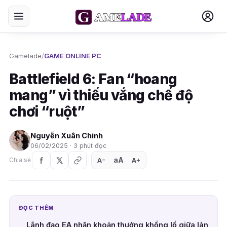
Gamelade
/
GAME ONLINE PC
Battlefield 6: Fan “hoang
mang” vì thiếu vắng chế độ
chơi “ruột”
Nguyễn Xuân Chính
06/02/2025 · 3 phút đọc
aA
A
A
Chia sẻ
+
−
ĐỌC THÊM
Lãnh đạo EA nhận khoản thưởng khổng lồ giữa làn