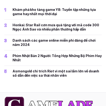
1
Khám phá kho tàng game Y8: Tuyển tập những tựa
game hay nhất mọi thời đại
2
Honkai: Star Rail cơn mưa quà tặng với mã code 300
Ngọc Ánh Sao và nhiều phần thưởng hấp dẫn
3
Danh sách các game online miễn phí đáng để chơi
năm 2024
4
Phim Nhật Bản 2 Người: Tổng Hợp Những Bộ Phim Hay
Nhất
5
Asmongold chỉ trích Riot vì một sai lầm lớn về doanh
số dẫn đến việc sa thải nhân viên