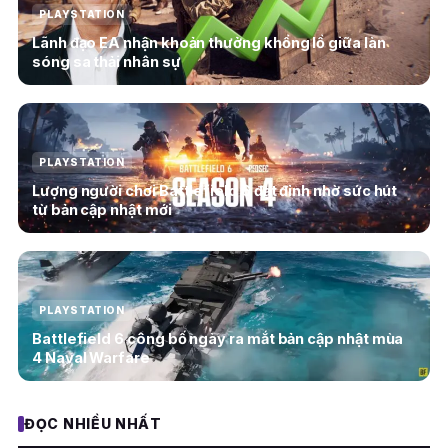
PLAYSTATION
Lãnh đạo EA nhận khoản thưởng khổng lồ giữa làn
sóng sa thải nhân sự
PLAYSTATION
Lượng người chơi Battlefield 6 đạt đỉnh nhờ sức hút
từ bản cập nhật mới
PLAYSTATION
Battlefield 6 công bố ngày ra mắt bản cập nhật mùa
4 Naval Warfare
ĐỌC NHIỀU NHẤT