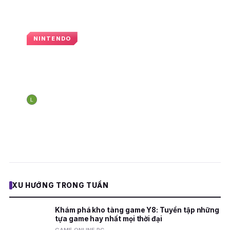
NINTENDO
Ngành công nghiệp game gặp khó
khăn: Doanh số phần cứng giảm
29% trong năm 2024
Nguyễn Hoàng Long
23:16 · 24 tháng 1, 2025
N
E
XU HƯỚNG TRONG TUẦN
Khám phá kho tàng game Y8: Tuyển tập những
tựa game hay nhất mọi thời đại