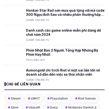
GAME ONLINE PC
Honkai: Star Rail cơn mưa quà tặng với mã code
300 Ngọc Ánh Sao và nhiều phần thưởng hấp
dẫn
GAME ONLINE PC
Danh sách các game online miễn phí đáng để
chơi năm 2024
GAME ONLINE PC
Phim Nhật Bản 2 Người: Tổng Hợp Những Bộ
Phim Hay Nhất
Phim điện ảnh
Asmongold chỉ trích Riot vì một sai lầm lớn về
doanh số dẫn đến việc sa thải nhân viên
GAME ONLINE PC
CHỦ ĐỀ LIÊN QUAN
#
Steam
#
LMHT
#
Playstation
#
Riot Games
#
Xbox
#
Ubisoft
#
Sony
#
Nintendo Switch 2