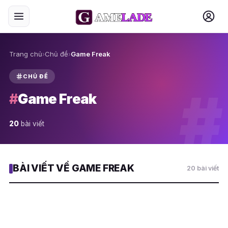
Trang chủ
›
Chủ đề
›
Game Freak
CHỦ ĐỀ
#
#
Game Freak
20
bài viết
BÀI VIẾT VỀ GAME FREAK
20 bài viết