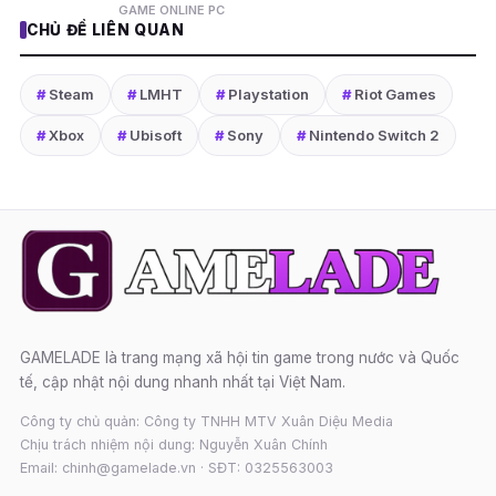
GAME ONLINE PC
CHỦ ĐỀ LIÊN QUAN
#
Steam
#
LMHT
#
Playstation
#
Riot Games
#
Xbox
#
Ubisoft
#
Sony
#
Nintendo Switch 2
GAMELADE là trang mạng xã hội tin game trong nước và Quốc
tế, cập nhật nội dung nhanh nhất tại Việt Nam.
Công ty chủ quản: Công ty TNHH MTV Xuân Diệu Media
Chịu trách nhiệm nội dung: Nguyễn Xuân Chính
Email: chinh@gamelade.vn · SĐT: 0325563003