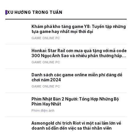
XU HƯỚNG TRONG TUẦN
Khám phá kho tàng game Y8: Tuyển tập những
tựa game hay nhất mọi thời đại
GAME ONLINE PC
Honkai: Star Rail cơn mưa quà tặng với mã code
300 Ngọc Ánh Sao và nhiều phần thưởng hấp
dẫn
GAME ONLINE PC
Danh sách các game online miễn phí đáng để
chơi năm 2024
GAME ONLINE PC
Phim Nhật Bản 2 Người: Tổng Hợp Những Bộ
Phim Hay Nhất
Phim điện ảnh
Asmongold chỉ trích Riot vì một sai lầm lớn về
doanh số dẫn đến việc sa thải nhân viên