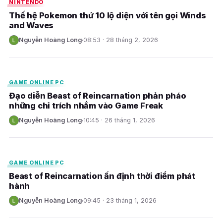
NINTENDO
Thế hệ Pokemon thứ 10 lộ diện với tên gọi Winds
and Waves
Nguyễn Hoàng Long
08:53 · 28 tháng 2, 2026
N
E
GAME ONLINE PC
Đạo diễn Beast of Reincarnation phản pháo
những chỉ trích nhắm vào Game Freak
Nguyễn Hoàng Long
10:45 · 26 tháng 1, 2026
N
E
GAME ONLINE PC
Beast of Reincarnation ấn định thời điểm phát
hành
Nguyễn Hoàng Long
09:45 · 23 tháng 1, 2026
N
E