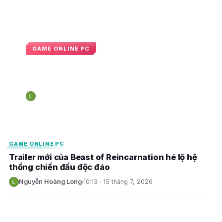
GAME ONLINE PC
Bom tấn Beast of Reincarnation
của Game Freak gây thất vọng
Nguyễn Hoàng Long
08:55 · 5 tháng 8, 2026
N
E
E
GAME ONLINE PC
Trailer mới của Beast of Reincarnation hé lộ hệ
thống chiến đấu độc đáo
Nguyễn Hoàng Long
10:13 · 15 tháng 7, 2026
N
E