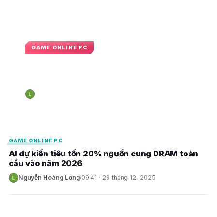
GAME ONLINE PC
Cổ phiếu ngành game lao dốc vì dự
án AI của Google
Nguyễn Hoàng Long
09:26 · 31 tháng 1, 2026
N
E
E
GAME ONLINE PC
AI dự kiến tiêu tốn 20% nguồn cung DRAM toàn
cầu vào năm 2026
Nguyễn Hoàng Long
09:41 · 29 tháng 12, 2025
N
E