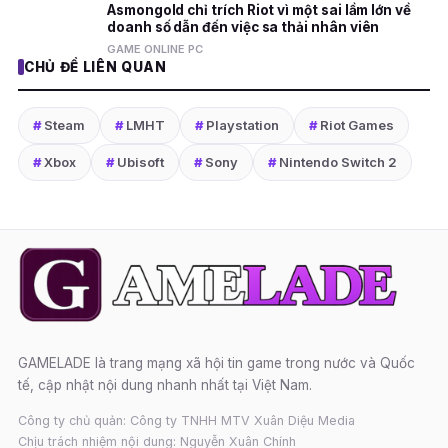
Asmongold chỉ trích Riot vì một sai lầm lớn về
doanh số dẫn đến việc sa thải nhân viên
GAME ONLINE PC
CHỦ ĐỀ LIÊN QUAN
#
Steam
#
LMHT
#
Playstation
#
Riot Games
#
Xbox
#
Ubisoft
#
Sony
#
Nintendo Switch 2
GAMELADE là trang mạng xã hội tin game trong nước và Quốc
tế, cập nhật nội dung nhanh nhất tại Việt Nam.
Công ty chủ quản: Công ty TNHH MTV Xuân Diệu Media
Chịu trách nhiệm nội dung: Nguyễn Xuân Chính