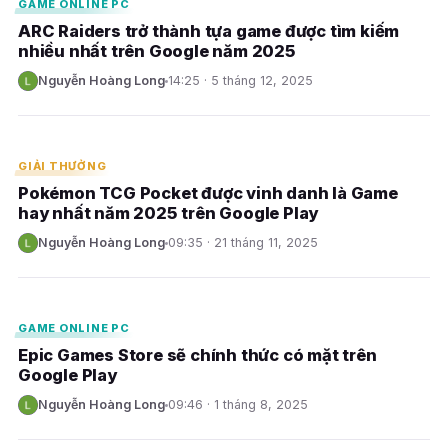
GAME ONLINE PC
ARC Raiders trở thành tựa game được tìm kiếm
nhiều nhất trên Google năm 2025
Nguyễn Hoàng Long
14:25 · 5 tháng 12, 2025
N
E
GIẢI THƯỞNG
Pokémon TCG Pocket được vinh danh là Game
hay nhất năm 2025 trên Google Play
Nguyễn Hoàng Long
09:35 · 21 tháng 11, 2025
N
E
GAME ONLINE PC
Epic Games Store sẽ chính thức có mặt trên
Google Play
Nguyễn Hoàng Long
09:46 · 1 tháng 8, 2025
N
E