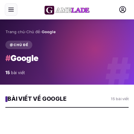
Trang chủ
›
Chủ đề
›
Google
CHỦ ĐỀ
#
#
Google
15
bài viết
BÀI VIẾT VỀ GOOGLE
15 bài viết