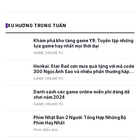
XU HƯỚNG TRONG TUẦN
Khám phá kho tàng game Y8: Tuyển tập những
tựa game hay nhất mọi thời đại
GAME ONLINE PC
Honkai: Star Rail cơn mưa quà tặng với mã code
300 Ngọc Ánh Sao và nhiều phần thưởng hấp
dẫn
GAME ONLINE PC
Danh sách các game online miễn phí đáng để
chơi năm 2024
GAME ONLINE PC
Phim Nhật Bản 2 Người: Tổng Hợp Những Bộ
Phim Hay Nhất
Phim điện ảnh