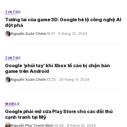
TIN TỨC
Tương lai của game 3D: Google hé lộ công nghệ AI
đột phá
Nguyễn Xuân Chính
16:21 · 6 tháng 12, 2024
N
E
TIN TỨC
Google ‘phủi tay’ khi Xbox tố cáo bị chặn bán
game trên Android
Nguyễn Xuân Chính
12:25 · 29 tháng 11, 2024
N
E
MOBILE
Google phải mở cửa Play Store cho các đối thủ
cạnh tranh tại Mỹ
Nguyễn Phú Thanh Bình
20:40 · 8 tháng 10, 2024
N