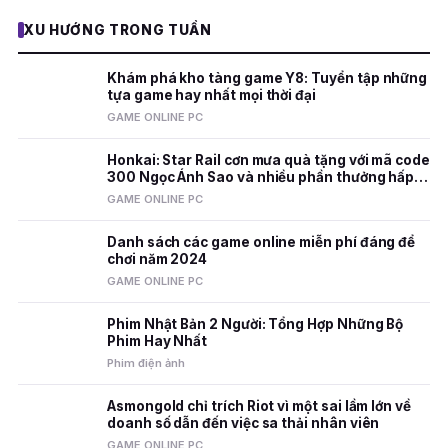
XU HƯỚNG TRONG TUẦN
Khám phá kho tàng game Y8: Tuyển tập những
tựa game hay nhất mọi thời đại
GAME ONLINE PC
Honkai: Star Rail cơn mưa quà tặng với mã code
300 Ngọc Ánh Sao và nhiều phần thưởng hấp
dẫn
GAME ONLINE PC
Danh sách các game online miễn phí đáng để
chơi năm 2024
GAME ONLINE PC
Phim Nhật Bản 2 Người: Tổng Hợp Những Bộ
Phim Hay Nhất
Phim điện ảnh
Asmongold chỉ trích Riot vì một sai lầm lớn về
doanh số dẫn đến việc sa thải nhân viên
GAME ONLINE PC