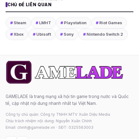
CHỦ ĐỀ LIÊN QUAN
#
Steam
#
LMHT
#
Playstation
#
Riot Games
#
Xbox
#
Ubisoft
#
Sony
#
Nintendo Switch 2
GAMELADE là trang mạng xã hội tin game trong nước và Quốc
tế, cập nhật nội dung nhanh nhất tại Việt Nam.
Công ty chủ quản: Công ty TNHH MTV Xuân Diệu Media
Chịu trách nhiệm nội dung: Nguyễn Xuân Chính
Email: chinh@gamelade.vn · SĐT: 0325563003