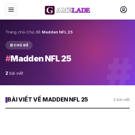
Trang chủ
›
Chủ đề
›
Madden NFL 25
CHỦ ĐỀ
#
#
Madden NFL 25
2
bài viết
BÀI VIẾT VỀ MADDEN NFL 25
2 bài viết