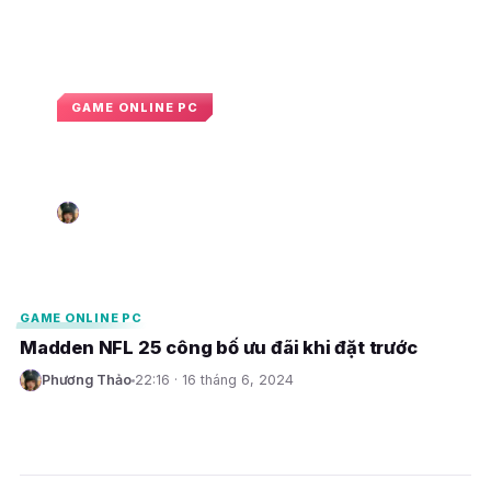
GAME ONLINE PC
Madden NFL 25 mở cửa miễn phí
trong thời gian ngắn
Phương Thảo
08:30 · 11 tháng 9, 2024
P
E
E
GAME ONLINE PC
Madden NFL 25 công bố ưu đãi khi đặt trước
Phương Thảo
22:16 · 16 tháng 6, 2024
P