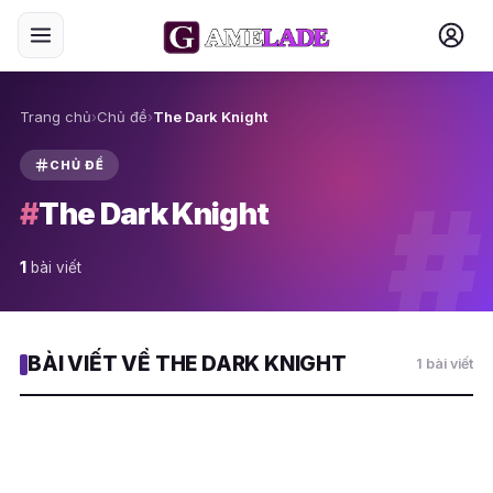
Trang chủ
›
Chủ đề
›
The Dark Knight
CHỦ ĐỀ
#
#
The Dark Knight
1
bài viết
BÀI VIẾT VỀ THE DARK KNIGHT
1 bài viết