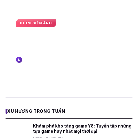
PHIM ĐIỆN ẢNH
Em trai của Christopher Nolan cho
biết là sẵn sàng trở lại để làm The
Dark Knight
Nguyễn Trung Hiếu
22:00 · 2 tháng 5, 2024
N
E
XU HƯỚNG TRONG TUẦN
Khám phá kho tàng game Y8: Tuyển tập những
tựa game hay nhất mọi thời đại