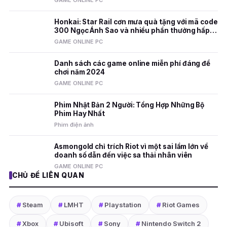
GAME ONLINE PC
Honkai: Star Rail cơn mưa quà tặng với mã code
300 Ngọc Ánh Sao và nhiều phần thưởng hấp
dẫn
GAME ONLINE PC
Danh sách các game online miễn phí đáng để
chơi năm 2024
GAME ONLINE PC
Phim Nhật Bản 2 Người: Tổng Hợp Những Bộ
Phim Hay Nhất
Phim điện ảnh
Asmongold chỉ trích Riot vì một sai lầm lớn về
doanh số dẫn đến việc sa thải nhân viên
GAME ONLINE PC
CHỦ ĐỀ LIÊN QUAN
#
Steam
#
LMHT
#
Playstation
#
Riot Games
#
Xbox
#
Ubisoft
#
Sony
#
Nintendo Switch 2