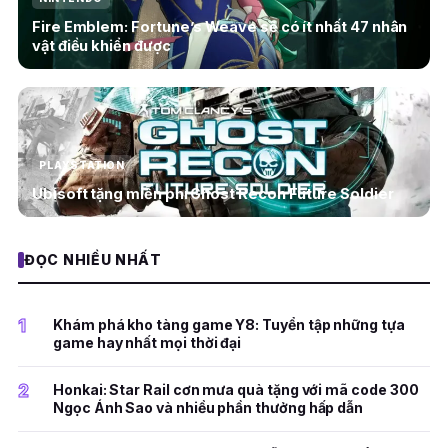
Fire Emblem: Fortune’s Weave sẽ có ít nhất 47 nhân
vật điều khiển được
PLAYSTATION
Ubisoft tặng miễn phí Ghost Recon Future Soldier
ĐỌC NHIỀU NHẤT
1
Khám phá kho tàng game Y8: Tuyển tập những tựa
game hay nhất mọi thời đại
2
Honkai: Star Rail cơn mưa quà tặng với mã code 300
Ngọc Ánh Sao và nhiều phần thưởng hấp dẫn