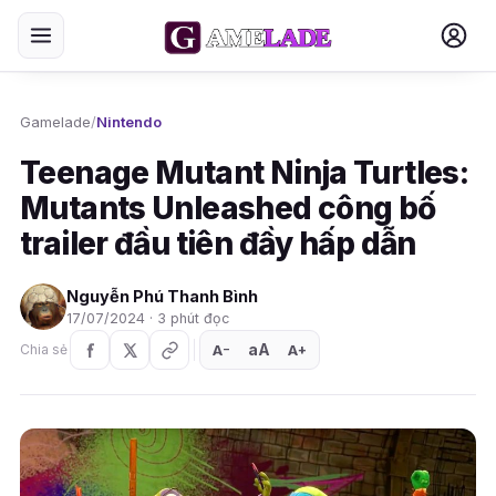
Gamelade
/
Nintendo
Teenage Mutant Ninja Turtles:
Mutants Unleashed công bố
trailer đầu tiên đầy hấp dẫn
Nguyễn Phú Thanh Bình
17/07/2024 · 3 phút đọc
aA
A
A
Chia sẻ
+
−