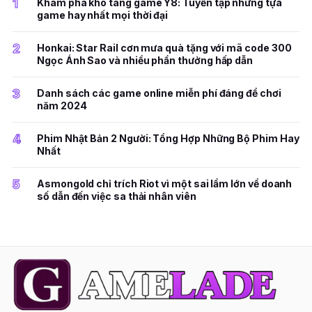
1
Khám phá kho tàng game Y8: Tuyển tập những tựa
game hay nhất mọi thời đại
2
Honkai: Star Rail cơn mưa quà tặng với mã code 300
Ngọc Ánh Sao và nhiều phần thưởng hấp dẫn
3
Danh sách các game online miễn phí đáng để chơi
năm 2024
4
Phim Nhật Bản 2 Người: Tổng Hợp Những Bộ Phim Hay
Nhất
5
Asmongold chỉ trích Riot vì một sai lầm lớn về doanh
số dẫn đến việc sa thải nhân viên