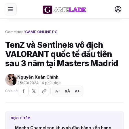
Gamelade
/
GAME ONLINE PC
TenZ và Sentinels vô địch
VALORANT quốc tế đầu tiên
sau 3 năm tại Masters Madrid
Nguyễn Xuân Chính
25/03/2024 · 4 phút đọc
aA
A
A
Chia sẻ
+
−
ĐỌC THÊM
Mecha Chameleon khuynh đảo bảng xếp hạng