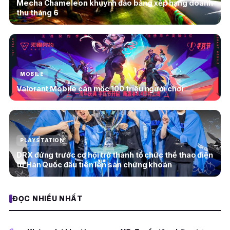
Mecha Chameleon khuynh đảo bảng xếp hạng doanh
thu tháng 6
MOBILE
Valorant Mobile cán mốc 100 triệu người chơi
PLAYSTATION
DRX đứng trước cơ hội trở thành tổ chức thể thao điện
tử Hàn Quốc đầu tiên lên sàn chứng khoán
ĐỌC NHIỀU NHẤT