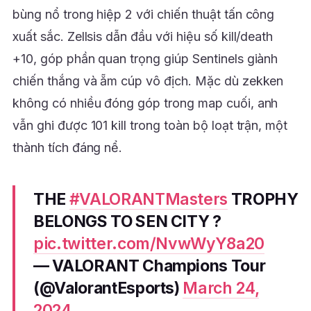
bùng nổ trong hiệp 2 với chiến thuật tấn công
xuất sắc. Zellsis dẫn đầu với hiệu số kill/death
+10, góp phần quan trọng giúp Sentinels giành
chiến thắng và ẵm cúp vô địch. Mặc dù zekken
không có nhiều đóng góp trong map cuối, anh
vẫn ghi được 101 kill trong toàn bộ loạt trận, một
thành tích đáng nể.
THE
#VALORANTMasters
TROPHY
BELONGS TO SEN CITY ?
pic.twitter.com/NvwWyY8a20
— VALORANT Champions Tour
(@ValorantEsports)
March 24,
2024