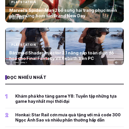
PLAYSTATION
Marvel’s Spider-Man 2 bổ sung hai trang phục miễn
phí ăn mừng bom tấn Brand New Day
PLAYSTATION
Bản mod Shader Injector 2.1 nâng cấp toàn diện đồ
họa cho Final Fantasy VII Rebirth trên PC
ĐỌC NHIỀU NHẤT
1
Khám phá kho tàng game Y8: Tuyển tập những tựa
game hay nhất mọi thời đại
2
Honkai: Star Rail cơn mưa quà tặng với mã code 300
Ngọc Ánh Sao và nhiều phần thưởng hấp dẫn