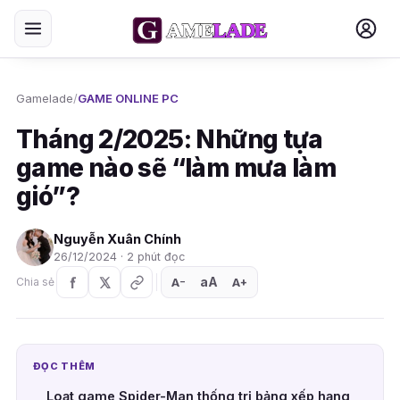
Gamelade
/
GAME ONLINE PC
Tháng 2/2025: Những tựa
game nào sẽ “làm mưa làm
gió”?
Nguyễn Xuân Chính
26/12/2024 · 2 phút đọc
aA
A
A
Chia sẻ
+
−
ĐỌC THÊM
Loạt game Spider-Man thống trị bảng xếp hạng