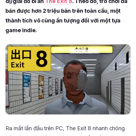
dị/giải đố bí ẩn
The Exit 8
. Theo đó, trò chơi đã
bán được hơn 2 triệu bản trên toàn cầu, một
thành tích vô cùng ấn tượng đối với một tựa
game indie.
Ra mắt lần đầu trên PC, The Exit 8 nhanh chóng