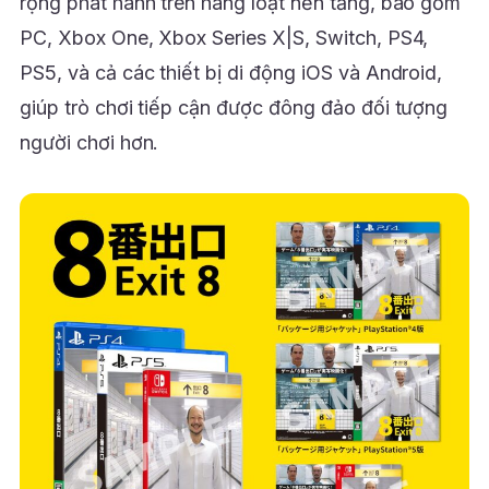
rộng phát hành trên hàng loạt nền tảng, bao gồm
PC, Xbox One, Xbox Series X|S, Switch, PS4,
PS5, và cả các thiết bị di động iOS và Android,
giúp trò chơi tiếp cận được đông đảo đối tượng
người chơi hơn.