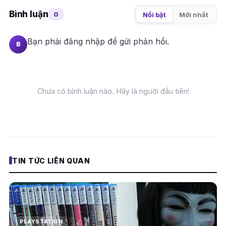
Bình luận
0
Nổi bật
Mới nhất
Bạn phải
đăng nhập
để gửi phản hồi.
B
Chưa có bình luận nào. Hãy là người đầu tiên!
TIN TỨC LIÊN QUAN
PLAYSTATION