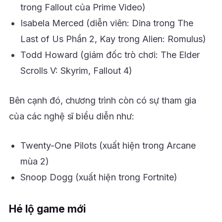
trong Fallout của Prime Video)
Isabela Merced (diễn viên: Dina trong The
Last of Us Phần 2, Kay trong Alien: Romulus)
Todd Howard (giám đốc trò chơi: The Elder
Scrolls V: Skyrim, Fallout 4)
Bên cạnh đó, chương trình còn có sự tham gia
của các nghệ sĩ biểu diễn như:
Twenty-One Pilots (xuất hiện trong Arcane
mùa 2)
Snoop Dogg (xuất hiện trong Fortnite)
Hé lộ game mới