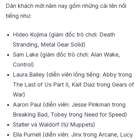
Dàn khách mời năm nay gồm những cái tên nổi
tiếng như:
Hideo Kojima (giám đốc trò chơi: Death
Stranding, Metal Gear Solid)
Sam Lake (giám đốc trò chơi: Alan Wake,
Control)
Laura Bailey (diễn viên lồng tiếng: Abby trong
The Last of Us Part II, Kait Diaz trong Gears of
War)
Aaron Paul (diễn viên: Jesse Pinkman trong
Breaking Bad, Tobey trong Need for Speed)
Statler và Waldorf (từ Muppets)
Ella Purnell (diễn viên: Jinx trong Arcane, Lucy