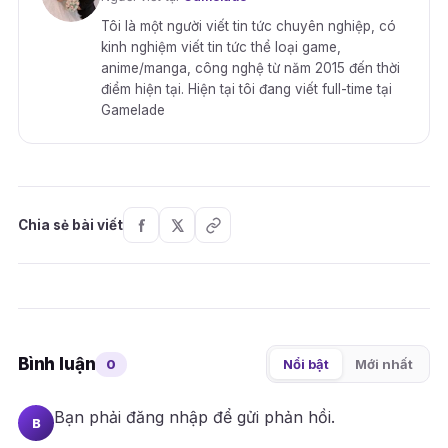
Tôi là một người viết tin tức chuyên nghiệp, có
kinh nghiệm viết tin tức thể loại game,
anime/manga, công nghệ từ năm 2015 đến thời
điểm hiện tại. Hiện tại tôi đang viết full-time tại
Gamelade
Chia sẻ bài viết
Bình luận
0
Nổi bật
Mới nhất
Bạn phải
đăng nhập
để gửi phản hồi.
B