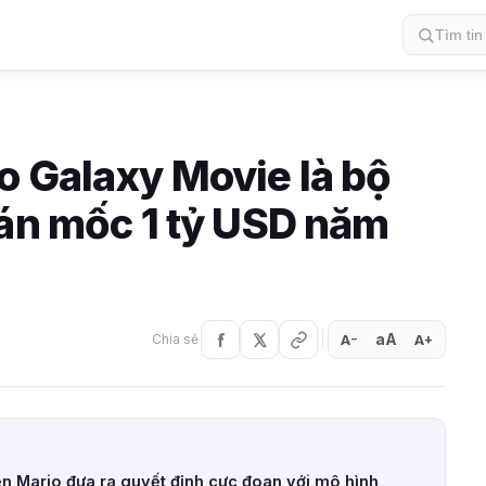
o Galaxy Movie là bộ
cán mốc 1 tỷ USD năm
aA
A
A
Chia sẻ
+
−
iển Mario đưa ra quyết định cực đoan với mô hình