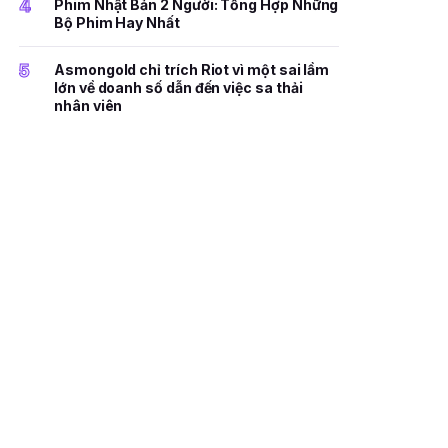
4
Phim Nhật Bản 2 Người: Tổng Hợp Những
Bộ Phim Hay Nhất
5
Asmongold chỉ trích Riot vì một sai lầm
lớn về doanh số dẫn đến việc sa thải
nhân viên