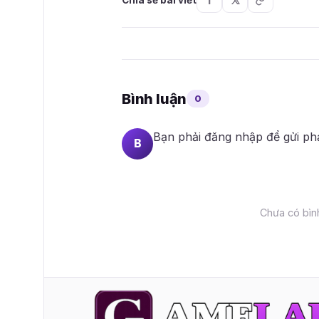
Bình luận
0
Bạn phải
đăng nhập
để gửi ph
B
Chưa có bình