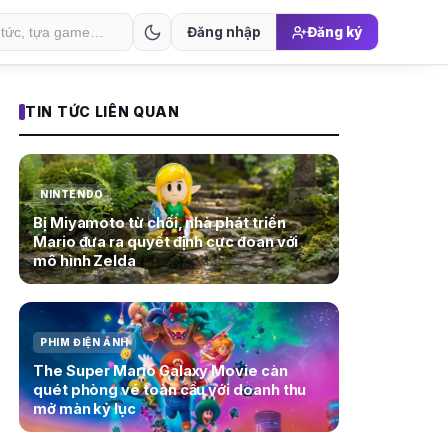
Đăng nhập
Đăng ký
TIN TỨC LIÊN QUAN
NINTENDO
Bị Miyamoto từ chối, nhà phát triển
Mario đưa ra quyết định cực đoan với
mô hình Zelda
PHIM ĐIỆN ẢNH
The Super Mario Galaxy Movie càn
quét phòng vé toàn cầu với doanh thu
mở màn kỷ lục