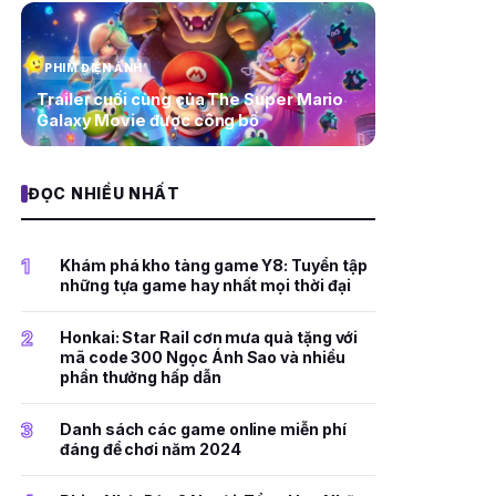
PHIM ĐIỆN ẢNH
Trailer cuối cùng của The Super Mario
Galaxy Movie được công bố
ĐỌC NHIỀU NHẤT
1
Khám phá kho tàng game Y8: Tuyển tập
những tựa game hay nhất mọi thời đại
2
Honkai: Star Rail cơn mưa quà tặng với
mã code 300 Ngọc Ánh Sao và nhiều
phần thưởng hấp dẫn
3
Danh sách các game online miễn phí
đáng để chơi năm 2024