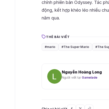
chính phiên bản Odyssey. Tác ph
động, kết hợp khéo léo nhiều chu
năm qua.
THẺ BÀI VIẾT
#mario
#The Super Mario
#The Sup
Nguyễn Hoàng Long
Người viết tại
Gamelade
Chia sẻ bài viết