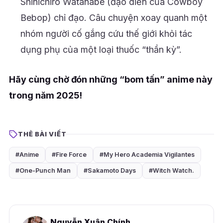
Shinichiro Watanabe (đạo diễn của Cowboy
Bebop) chỉ đạo. Câu chuyện xoay quanh một
nhóm người cố gắng cứu thế giới khỏi tác
dụng phụ của một loại thuốc “thần kỳ”.
Hãy cùng chờ đón những “bom tấn” anime này
trong năm 2025!
THẺ BÀI VIẾT
#Anime
#Fire Force
#My Hero Academia Vigilantes
#One-Punch Man
#Sakamoto Days
#Witch Watch.
Nguyễn Xuân Chính