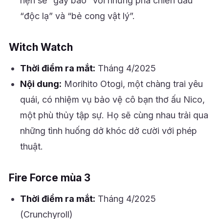
hẹn sẽ “gây bão” với những pha chiến đấu
“độc lạ” và “bẻ cong vật lý”.
Witch Watch
Thời điểm ra mắt:
Tháng 4/2025
Nội dung:
Morihito Otogi, một chàng trai yêu
quái, có nhiệm vụ bảo vệ cô bạn thơ ấu Nico,
một phù thủy tập sự. Họ sẽ cùng nhau trải qua
những tình huống dở khóc dở cười với phép
thuật.
Fire Force mùa 3
Thời điểm ra mắt:
Tháng 4/2025
(Crunchyroll)