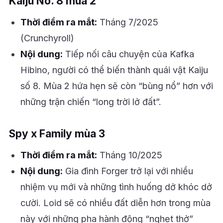
Kaiju No. 8 mùa 2
Thời điểm ra mắt:
Tháng 7/2025
(Crunchyroll)
Nội dung:
Tiếp nối câu chuyện của Kafka
Hibino, người có thể biến thành quái vật Kaiju
số 8. Mùa 2 hứa hẹn sẽ còn “bùng nổ” hơn với
những trận chiến “long trời lở đất”.
Spy x Family mùa 3
Thời điểm ra mắt:
Tháng 10/2025
Nội dung:
Gia đình Forger trở lại với nhiều
nhiệm vụ mới và những tình huống dở khóc dở
cười. Loid sẽ có nhiều đất diễn hơn trong mùa
này với những pha hành động “nghẹt thở”