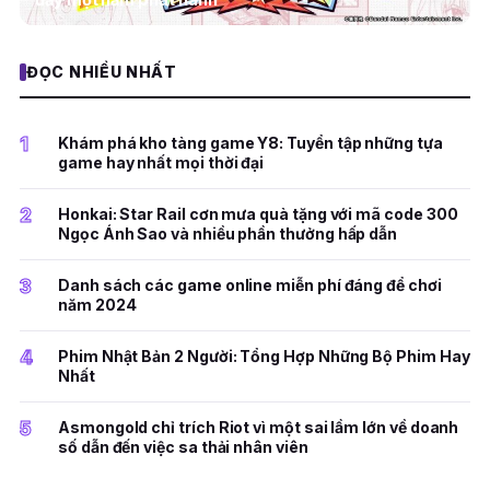
ĐỌC NHIỀU NHẤT
1
Khám phá kho tàng game Y8: Tuyển tập những tựa
game hay nhất mọi thời đại
2
Honkai: Star Rail cơn mưa quà tặng với mã code 300
Ngọc Ánh Sao và nhiều phần thưởng hấp dẫn
3
Danh sách các game online miễn phí đáng để chơi
năm 2024
4
Phim Nhật Bản 2 Người: Tổng Hợp Những Bộ Phim Hay
Nhất
5
Asmongold chỉ trích Riot vì một sai lầm lớn về doanh
số dẫn đến việc sa thải nhân viên