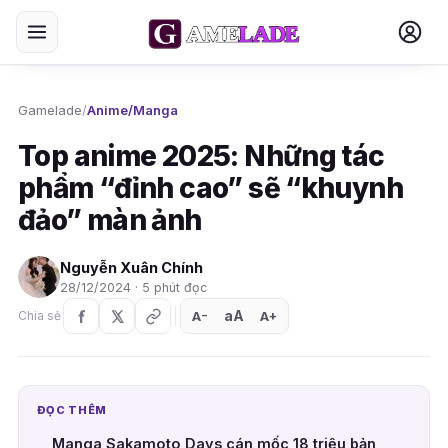
Gamelade
/
Anime/Manga
Top anime 2025: Những tác
phẩm “đỉnh cao” sẽ “khuynh
đảo” màn ảnh
Nguyễn Xuân Chính
28/12/2024 · 5 phút đọc
aA
A
A
Chia sẻ
+
−
ĐỌC THÊM
Manga Sakamoto Days cán mốc 18 triệu bản