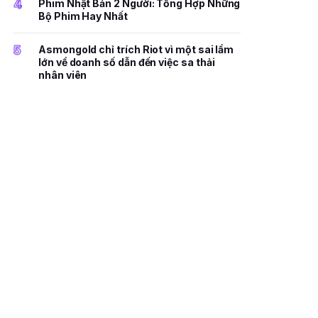
4
Phim Nhật Bản 2 Người: Tổng Hợp Những
Bộ Phim Hay Nhất
5
Asmongold chỉ trích Riot vì một sai lầm
lớn về doanh số dẫn đến việc sa thải
nhân viên