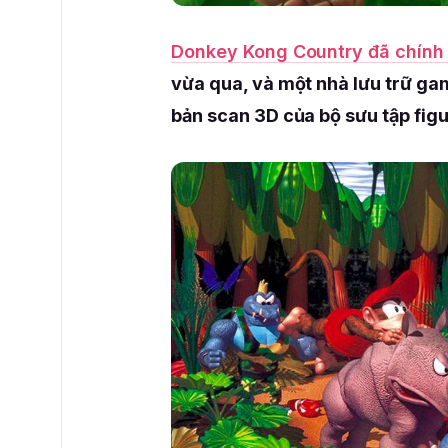
Donkey Kong Country đã chính 
vừa qua, và một nhà lưu trữ ga
bản scan 3D của bộ sưu tập figu