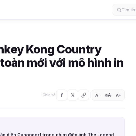
nkey Kong Country
toàn mới với mô hình in
aA
A
A
Chia sẻ
+
−
phản diện Ganondorf trong phim điện ảnh The Legend