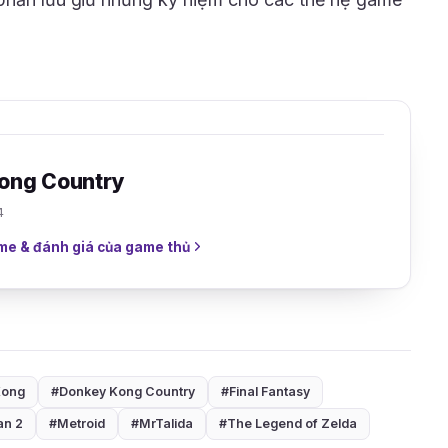
ong Country
4
me & đánh giá của game thủ
Kong
#Donkey Kong Country
#Final Fantasy
n 2
#Metroid
#MrTalida
#The Legend of Zelda