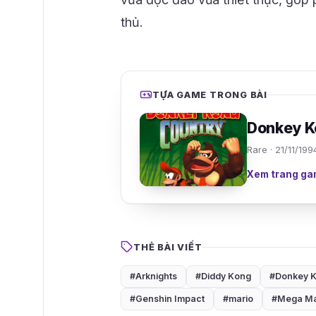
thủ.
TỰA GAME TRONG BÀI
Donkey K
Rare · 21/11/199
Xem trang ga
THẺ BÀI VIẾT
#Arknights
#Diddy Kong
#Donkey 
#Genshin Impact
#mario
#Mega Ma