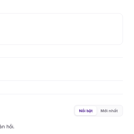
Nổi bật
Mới nhất
ản hồi.