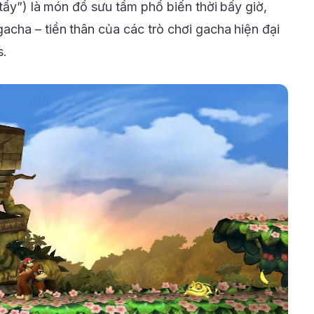
tẩy”) là món đồ sưu tầm phổ biến thời bấy giờ,
cha – tiền thân của các trò chơi gacha hiện đại
s.