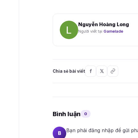
Nguyễn Hoàng Long
Người viết tại
Gamelade
Chia sẻ bài viết
Bình luận
0
Bạn phải
đăng nhập
để gửi ph
B