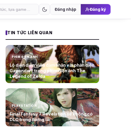
Đăng nhập
Đăng ký
TIN TỨC LIÊN QUAN
PHIM ĐIỆN ẢNH
Lộ diện diễn viên đảm nhận vai phản diện
Ganondorf trong phim điện ảnh The
Legend of Zelda
PLAYSTATION
Final Fantasy 7 Revelation sẽ không có
DLC trong tương lai