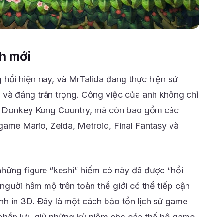
h mới
hổi hiện nay, và MrTalida đang thực hiện sứ
và đáng trân trọng. Công việc của anh không chỉ
ủa Donkey Kong Country, mà còn bao gồm các
game Mario, Zelda, Metroid, Final Fantasy và
hững figure “keshi” hiếm có này đã được “hồi
 người hâm mộ trên toàn thế giới có thể tiếp cận
h in 3D. Đây là một cách bảo tồn lịch sử game
 phần lưu giữ những kỷ niệm cho các thế hệ game