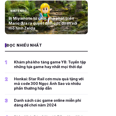
NINTENDO
Bị Miyamoto từ chối, nhà phát triển
Mario đưa ra quyết định cực đoan với
mô hình Zelda
ĐỌC NHIỀU NHẤT
1
Khám phá kho tàng game Y8: Tuyển tập
những tựa game hay nhất mọi thời đại
2
Honkai: Star Rail cơn mưa quà tặng với
mã code 300 Ngọc Ánh Sao và nhiều
phần thưởng hấp dẫn
3
Danh sách các game online miễn phí
đáng để chơi năm 2024