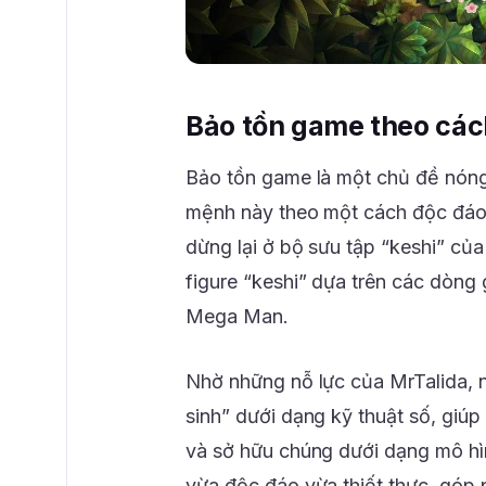
Bảo tồn game theo các
Bảo tồn game là một chủ đề nóng 
mệnh này theo một cách độc đáo 
dừng lại ở bộ sưu tập “keshi” c
figure “keshi” dựa trên các dòng 
Mega Man.
Nhờ những nỗ lực của MrTalida, n
sinh” dưới dạng kỹ thuật số, giúp
và sở hữu chúng dưới dạng mô hìn
vừa độc đáo vừa thiết thực, góp