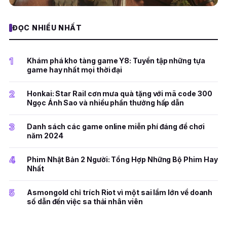
ĐỌC NHIỀU NHẤT
1
Khám phá kho tàng game Y8: Tuyển tập những tựa
game hay nhất mọi thời đại
2
Honkai: Star Rail cơn mưa quà tặng với mã code 300
Ngọc Ánh Sao và nhiều phần thưởng hấp dẫn
3
Danh sách các game online miễn phí đáng để chơi
năm 2024
4
Phim Nhật Bản 2 Người: Tổng Hợp Những Bộ Phim Hay
Nhất
5
Asmongold chỉ trích Riot vì một sai lầm lớn về doanh
số dẫn đến việc sa thải nhân viên