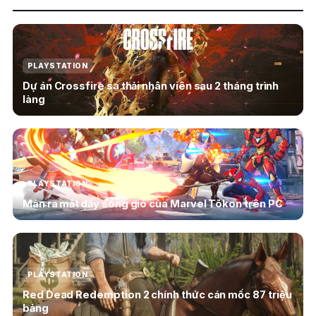
PLAYSTATION
Dự án Crossfire sa thải nhân viên sau 2 tháng trình
làng
PLAYSTATION
Màn ra mắt đầy sóng gió của Marvel Tōkon trên PC
PLAYSTATION
Red Dead Redemption 2 chính thức cán mốc 87 triệu
bảng