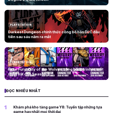
PLAYSTATION
Darkest Dungeon chính thức công bố bản DLC đầu
tiên sau sáu năm ra mắt
PLAYSTATION
Fatal Fury: City of the Wolves công bố lộ trình ra mắt
nhân vật cho Season 3
ĐỌC NHIỀU NHẤT
1
Khám phá kho tàng game Y8: Tuyển tập những tựa
game hay nhất mọi thời đại