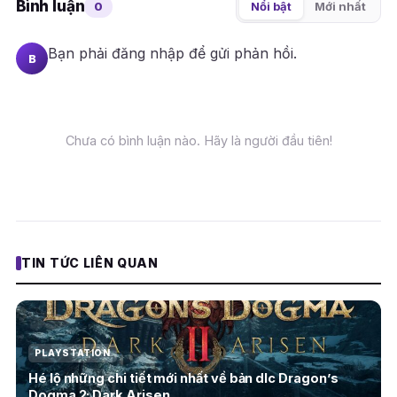
Bình luận
0
Nổi bật
Mới nhất
Bạn phải
đăng nhập
để gửi phản hồi.
B
Chưa có bình luận nào. Hãy là người đầu tiên!
TIN TỨC LIÊN QUAN
PLAYSTATION
Hé lộ những chi tiết mới nhất về bản dlc Dragon’s
Dogma 2: Dark Arisen