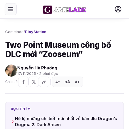
Gamelade
/
PlayStation
Two Point Museum công bố
DLC mới “Zooseum”
Nguyễn Hà Phương
17/11/2025 · 2 phút đọc
aA
A
A
Chia sẻ
+
−
ĐỌC THÊM
Hé lộ những chi tiết mới nhất về bản dlc Dragon’s
Dogma 2: Dark Arisen