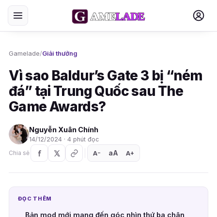
Gamelade
/
Giải thưởng
Vì sao Baldur’s Gate 3 bị “ném
đá” tại Trung Quốc sau The
Game Awards?
Nguyễn Xuân Chính
14/12/2024 · 4 phút đọc
aA
A
A
Chia sẻ
+
−
ĐỌC THÊM
Bản mod mới mang đến góc nhìn thứ ba chân