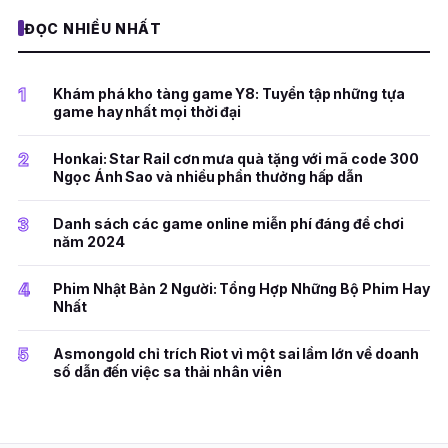
ĐỌC NHIỀU NHẤT
1
Khám phá kho tàng game Y8: Tuyển tập những tựa
game hay nhất mọi thời đại
2
Honkai: Star Rail cơn mưa quà tặng với mã code 300
Ngọc Ánh Sao và nhiều phần thưởng hấp dẫn
3
Danh sách các game online miễn phí đáng để chơi
năm 2024
4
Phim Nhật Bản 2 Người: Tổng Hợp Những Bộ Phim Hay
Nhất
5
Asmongold chỉ trích Riot vì một sai lầm lớn về doanh
số dẫn đến việc sa thải nhân viên