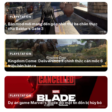
PLAYSTATION
Bản mod mới mang đến góc nhìn thứ ba chân thực
cho Baldur’s Gate 3
PLAYSTATION
Kingdom Come: Deliverance II chính thức cán mốc 6
triệu bản bán ra
PLAYSTATION
Dự án game Marvel’s Blade đối mặt tin đồn bị hủy bỏ