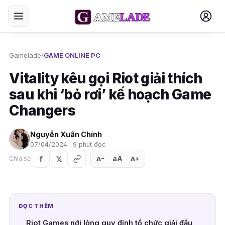
Gamelade
/
GAME ONLINE PC
Vitality kêu gọi Riot giải thích
sau khi ‘bỏ rơi’ kế hoạch Game
Changers
Nguyễn Xuân Chính
07/04/2024 · 9 phút đọc
aA
A
A
Chia sẻ
+
−
ĐỌC THÊM
Riot Games nới lỏng quy định tổ chức giải đấu