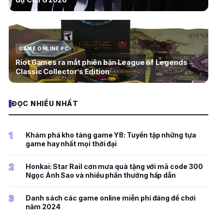
GAME ONLINE PC
Riot Games ra mắt phiên bản League of Legends
Classic Collector’s Edition
ĐỌC NHIỀU NHẤT
1
Khám phá kho tàng game Y8: Tuyển tập những tựa
game hay nhất mọi thời đại
2
Honkai: Star Rail cơn mưa quà tặng với mã code 300
Ngọc Ánh Sao và nhiều phần thưởng hấp dẫn
3
Danh sách các game online miễn phí đáng để chơi
năm 2024