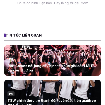
Chưa có bình luận nào. Hãy là người đầu tiên!
TIN TỨC LIÊN QUAN
PC
Riot Games nới lỏng quy định tổ chức giải đấu LMHT
cho bên thứ ba
PC
TSW chính thức trở thành đội tuyển đầu tiên giành vé
dự CKTG 2026