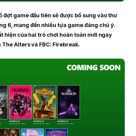
ố đợt game đầu tiên sẽ được bổ sung vào thư
ng 6, mang đến nhiều tựa game đáng chú ý.
t hiện của hai trò chơi hoàn toàn mới ngay
 The Alters và FBC: Firebreak.