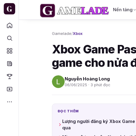
Nền tảng
Gamelade
/
Xbox
Xbox Game Pass
game cho nửa đ
Nguyễn Hoàng Long
06/06/2025 · 3 phút đọc
ĐỌC THÊM
Lượng người đăng ký Xbox Game 
qua