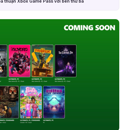
a thuận Xbox Game Pass với bên thứ ba