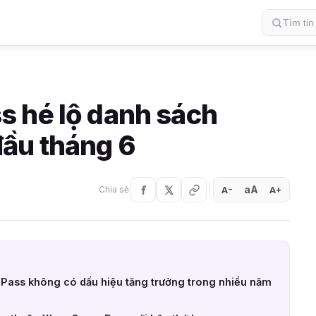
 hé lộ danh sách
ầu tháng 6
aA
A
A
Chia sẻ
+
−
Pass không có dấu hiệu tăng trưởng trong nhiều năm