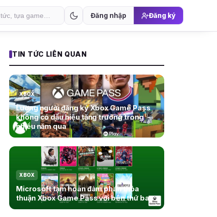
Đăng nhập
Đăng ký
TIN TỨC LIÊN QUAN
XBOX
Lượng người đăng ký Xbox Game Pass
không có dấu hiệu tăng trưởng trong
nhiều năm qua
XBOX
Microsoft tạm hoãn đàm phán thỏa
thuận Xbox Game Pass với bên thứ ba