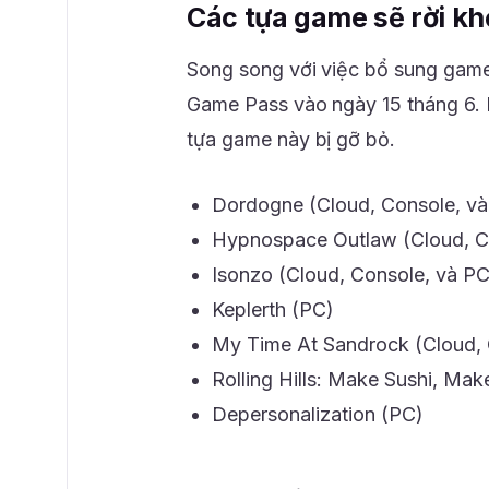
Các tựa game sẽ rời kh
Song song với việc bổ sung game 
Game Pass vào ngày 15 tháng 6. N
tựa game này bị gỡ bỏ.
Dordogne (Cloud, Console, v
Hypnospace Outlaw (Cloud, C
Isonzo (Cloud, Console, và PC
Keplerth (PC)
My Time At Sandrock (Cloud, 
Rolling Hills: Make Sushi, Mak
Depersonalization (PC)