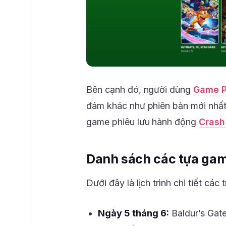
Bên cạnh đó, người dùng
Game 
đám khác như phiên bản mới nhấ
game phiêu lưu hành động
Crash
Danh sách các tựa gam
Dưới đây là lịch trình chi tiết các
Ngày 5 tháng 6:
Baldur’s Gate