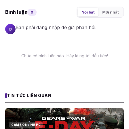
Bình luận
0
Nổi bật
Mới nhất
Bạn phải
đăng nhập
để gửi phản hồi.
B
Chưa có bình luận nào. Hãy là người đầu tiên!
TIN TỨC LIÊN QUAN
GAME ONLINE PC