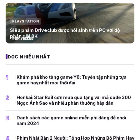
PLAYSTATION
Siêu phẩm Driveclub được hồi sinh trên PC với độ
phân giải 8K
ĐỌC NHIỀU NHẤT
1
Khám phá kho tàng game Y8: Tuyển tập những tựa
game hay nhất mọi thời đại
2
Honkai: Star Rail cơn mưa quà tặng với mã code 300
Ngọc Ánh Sao và nhiều phần thưởng hấp dẫn
3
Danh sách các game online miễn phí đáng để chơi
năm 2024
4
Phim Nhật Bản 2 Người: Tổng Hợp Những Bộ Phim Hay