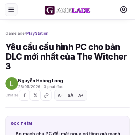
Gamelade
/
PlayStation
Yêu cầu cấu hình PC cho bản
DLC mới nhất của The Witcher
3
Nguyễn Hoàng Long
28/05/2026 · 3 phút đọc
aA
A
A
Chia sẻ
+
−
ĐỌC THÊM
Bo mạch chủ PC đối mặt nguy cơ tăng giá mạnh