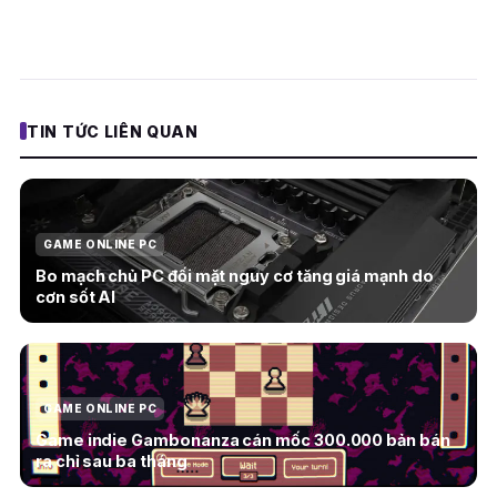
TIN TỨC LIÊN QUAN
GAME ONLINE PC
Bo mạch chủ PC đối mặt nguy cơ tăng giá mạnh do
cơn sốt AI
GAME ONLINE PC
Game indie Gambonanza cán mốc 300.000 bản bán
ra chỉ sau ba tháng