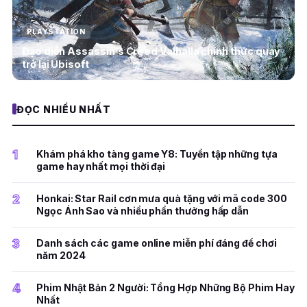
PLAYSTATION
Đạo diễn Assassin’s Creed Valhalla chính thức quay
trở lại Ubisoft
ĐỌC NHIỀU NHẤT
1
Khám phá kho tàng game Y8: Tuyển tập những tựa
game hay nhất mọi thời đại
2
Honkai: Star Rail cơn mưa quà tặng với mã code 300
Ngọc Ánh Sao và nhiều phần thưởng hấp dẫn
3
Danh sách các game online miễn phí đáng để chơi
năm 2024
4
Phim Nhật Bản 2 Người: Tổng Hợp Những Bộ Phim Hay
Nhất