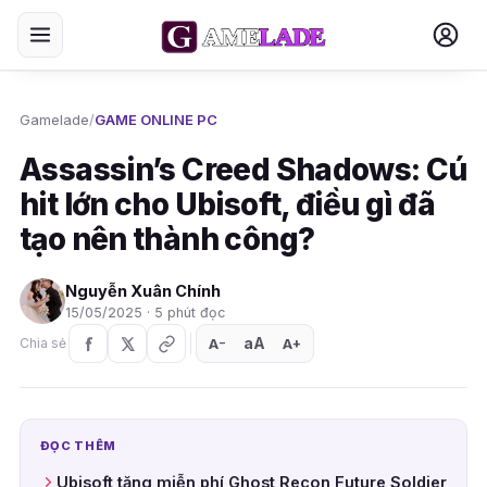
Gamelade
/
GAME ONLINE PC
Assassin’s Creed Shadows: Cú
hit lớn cho Ubisoft, điều gì đã
tạo nên thành công?
Nguyễn Xuân Chính
15/05/2025 · 5 phút đọc
aA
A
A
Chia sẻ
+
−
ĐỌC THÊM
Ubisoft tặng miễn phí Ghost Recon Future Soldier