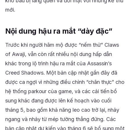
kho báu bị lãng quên và đối mặt với những kẻ thù
mới.
Nội dung hậu ra mắt “dày đặc”
Trước khi người hâm mộ được “nếm thử” Claws
of Awaji, vẫn còn rất nhiều nội dung hấp dẫn
khác trong lộ trình hậu ra mắt của Assassin’s
Creed Shadows. Một bản cập nhật gần đây đã
được ca ngợi vì những điều chỉnh “chân thực” cho
hệ thống parkour của game, và các cải tiến bổ
sung khác đang được lên kế hoạch vào cuối
tháng 5, bao gồm khả năng leo cao trở lại, nhảy
ngang và nhảy từ mép tường thẳng đứng. Các
bản cập nhật dự kiến vào tháng 6 sẽ bổ sung một