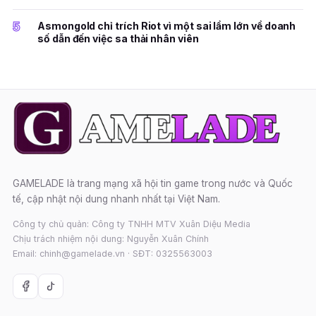
5
Asmongold chỉ trích Riot vì một sai lầm lớn về doanh
số dẫn đến việc sa thải nhân viên
GAMELADE là trang mạng xã hội tin game trong nước và Quốc
tế, cập nhật nội dung nhanh nhất tại Việt Nam.
Công ty chủ quản: Công ty TNHH MTV Xuân Diệu Media
Chịu trách nhiệm nội dung: Nguyễn Xuân Chính
Email: chinh@gamelade.vn · SĐT: 0325563003