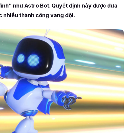
đình” như Astro Bot. Quyết định này được đưa
ợc nhiều thành công vang dội.