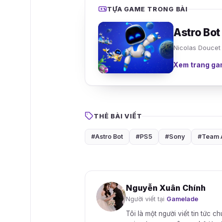
TỰA GAME TRONG BÀI
Astro Bot
Nicolas Doucet 
Xem trang ga
THẺ BÀI VIẾT
#Astro Bot
#PS5
#Sony
#Team 
Nguyễn Xuân Chính
Người viết tại
Gamelade
Tôi là một người viết tin tức c