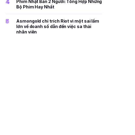
4
Phim Nhật Bản 2 Người: Tổng Hợp Những
Bộ Phim Hay Nhất
5
Asmongold chỉ trích Riot vì một sai lầm
lớn về doanh số dẫn đến việc sa thải
nhân viên