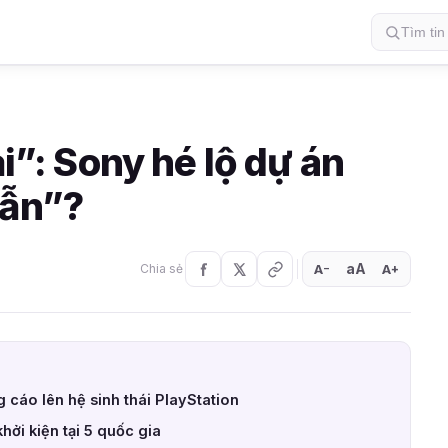
ại”: Sony hé lộ dự án
dẫn”?
aA
A
A
Chia sẻ
+
−
 cáo lên hệ sinh thái PlayStation
hởi kiện tại 5 quốc gia