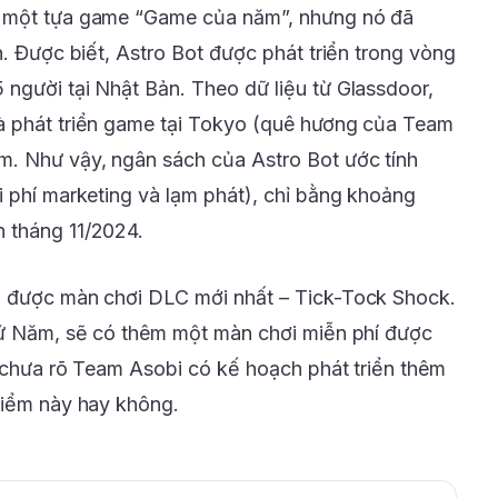
i một tựa game “Game của năm”, nhưng nó đã
n. Được biết, Astro Bot được phát triển trong vòng
người tại Nhật Bản. Theo dữ liệu từ Glassdoor,
à phát triển game tại Tokyo (quê hương của Team
. Như vậy, ngân sách của Astro Bot ước tính
i phí marketing và lạm phát), chỉ bằng khoảng
 tháng 11/2024.
n được màn chơi DLC mới nhất – Tick-Tock Shock.
hứ Năm, sẽ có thêm một màn chơi miễn phí được
, chưa rõ Team Asobi có kế hoạch phát triển thêm
điểm này hay không.