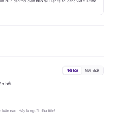
2015 đến thời điểm hiện tại. Hiện tại tôi đang viết full-time
Nổi bật
Mới nhất
ản hồi.
 luận nào. Hãy là người đầu tiên!