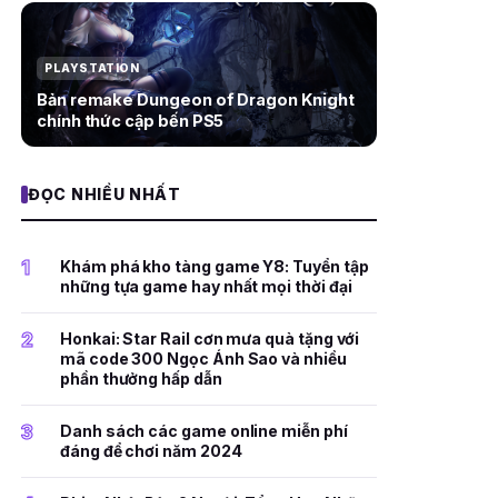
PLAYSTATION
Bản remake Dungeon of Dragon Knight
chính thức cập bến PS5
ĐỌC NHIỀU NHẤT
1
Khám phá kho tàng game Y8: Tuyển tập
những tựa game hay nhất mọi thời đại
2
Honkai: Star Rail cơn mưa quà tặng với
mã code 300 Ngọc Ánh Sao và nhiều
phần thưởng hấp dẫn
3
Danh sách các game online miễn phí
đáng để chơi năm 2024