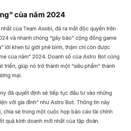
sáng” của năm 2024
 nhất của Team Asobi, đã ra mắt độc quyền trên
024 và nhanh chóng “gây bão” cộng đồng game
 lời khen từ giới phê bình, thậm chí còn được
ame của năm” 2024. Doanh số của Astro Bot cũng
t triển, giúp nó trở thành một “siêu phẩm” thành
ương mại.
ony đã quyết định sẽ tiếp tục đầu tư vào những
ện với gia đình” như Astro Bot. Thông tin này
, chia sẻ trong một cuộc họp báo cáo tài chính
ết quả kinh doanh mới nhất của tập đoàn.