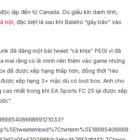
độc lập đến từ Canada. Dù giấu kín danh tính,
ã hội
, đặc biệt là sau khi Balatro “gây bão” vào
nk đã đăng một bài tweet “cà khịa” PEGI vì đã
ỉa mai rằng có lẽ mình nên thêm vào game những
ox để được xếp hạng thấp hơn, đồng thời “réo
 được xếp hạng 3+ mặc dù có loot box. Anh cho
g cao nhất trong khi EA Sports FC 25 lại được xếp
ước”.
us/1868540666869121033?
amp%5Etweetembed%7Ctwterm%5E18685406668
47e12a0fa430296fcb3ebc4b76f3dfd4%7Ctwco