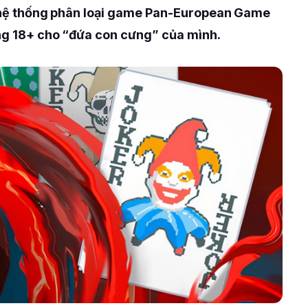
ch hệ thống phân loại game Pan-European Game
ạng 18+ cho “đứa con cưng” của mình.