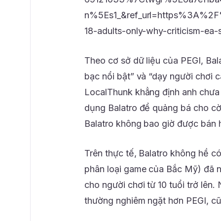
n%5Es1_&ref_url=https%3A%2F%
18-adults-only-why-criticism-ea
Theo cơ sở dữ liệu của PEGI, Bala
bạc nổi bật” và “dạy người chơi c
LocalThunk khẳng định anh chưa 
dụng Balatro để quảng bá cho cờ 
Balatro không bao giờ được bán 
Trên thực tế, Balatro không hề c
phân loại game của Bắc Mỹ) đã n
cho người chơi từ 10 tuổi trở lê
thường nghiêm ngặt hơn PEGI, cũn