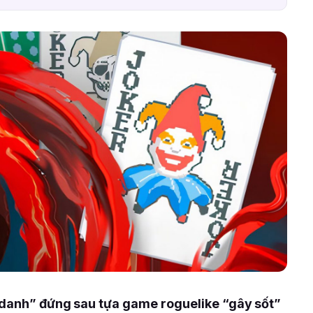
 danh” đứng sau tựa game roguelike “gây sốt”