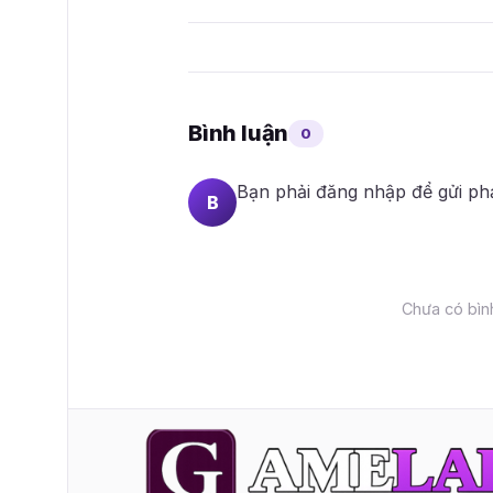
Bình luận
0
Bạn phải
đăng nhập
để gửi ph
B
Chưa có bình