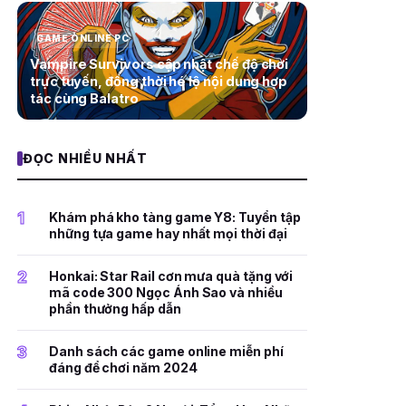
GAME ONLINE PC
Vampire Survivors cập nhật chế độ chơi
trực tuyến, đồng thời hé lộ nội dung hợp
tác cùng Balatro
ĐỌC NHIỀU NHẤT
1
Khám phá kho tàng game Y8: Tuyển tập
những tựa game hay nhất mọi thời đại
2
Honkai: Star Rail cơn mưa quà tặng với
mã code 300 Ngọc Ánh Sao và nhiều
phần thưởng hấp dẫn
3
Danh sách các game online miễn phí
đáng để chơi năm 2024