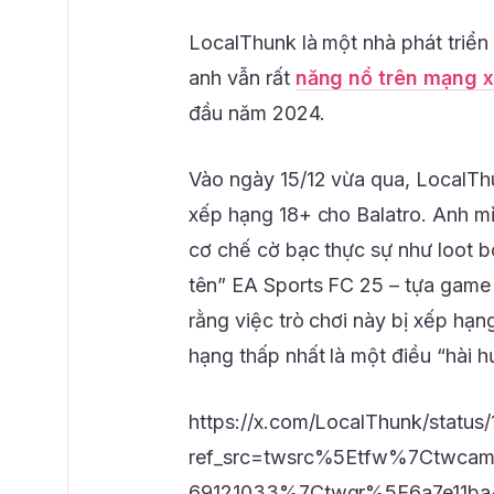
LocalThunk là một nhà phát triển 
anh vẫn rất
năng nổ trên mạng x
đầu năm 2024.
Vào ngày 15/12 vừa qua, LocalThu
xếp hạng 18+ cho Balatro. Anh m
cơ chế cờ bạc thực sự như loot b
tên” EA Sports FC 25 – tựa game
rằng việc trò chơi này bị xếp hạn
hạng thấp nhất là một điều “hài h
https://x.com/LocalThunk/stat
ref_src=twsrc%5Etfw%7Ctwc
69121033%7Ctwgr%5E6a7e11ba