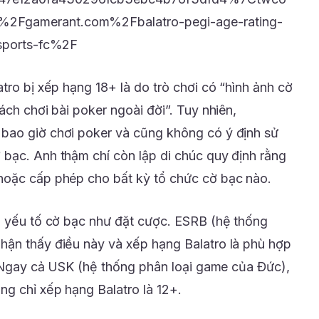
2Fgamerant.com%2Fbalatro-pegi-age-rating-
-sports-fc%2F
tro bị xếp hạng 18+ là do trò chơi có “hình ảnh cờ
ách chơi bài poker ngoài đời”. Tuy nhiên,
bao giờ chơi poker và cũng không có ý định sử
bạc. Anh thậm chí còn lập di chúc quy định rằng
hoặc cấp phép cho bất kỳ tổ chức cờ bạc nào.
ó yếu tố cờ bạc như đặt cược. ESRB (hệ thống
hận thấy điều này và xếp hạng Balatro là phù hợp
n. Ngay cả USK (hệ thống phân loại game của Đức),
g chỉ xếp hạng Balatro là 12+.