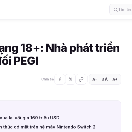
hạng 18+: Nhà phát triển
đối PEGI
aA
A
A
Chia sẻ
+
−
ua lại với giá 169 triệu USD
h thức có mặt trên hệ máy Nintendo Switch 2