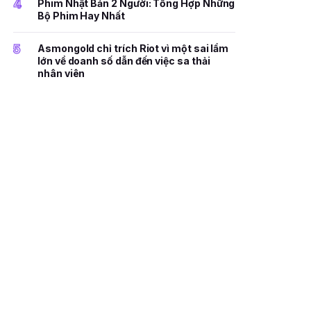
4
Phim Nhật Bản 2 Người: Tổng Hợp Những
Bộ Phim Hay Nhất
5
Asmongold chỉ trích Riot vì một sai lầm
lớn về doanh số dẫn đến việc sa thải
nhân viên