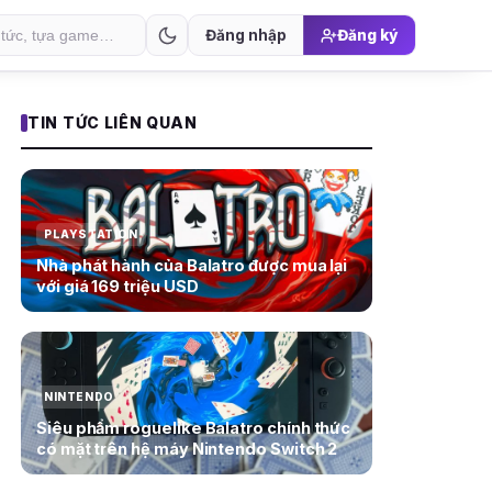
Đăng nhập
Đăng ký
TIN TỨC LIÊN QUAN
PLAYSTATION
Nhà phát hành của Balatro được mua lại
với giá 169 triệu USD
NINTENDO
Siêu phẩm roguelike Balatro chính thức
có mặt trên hệ máy Nintendo Switch 2