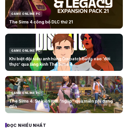
GAME ONLINE PC
The Sims 4 công bố DLC thứ 21
GAME ONLINE PC
Khi biệt đội siêu anh hùng Dispatch bước vào ‘đời
thực’ qua lăng kính The Sims 4
GAME ONLINE PC
The Sims 4: Sự kiện mới “ngập” quà miễn phí đang
đến
ĐỌC NHIỀU NHẤT