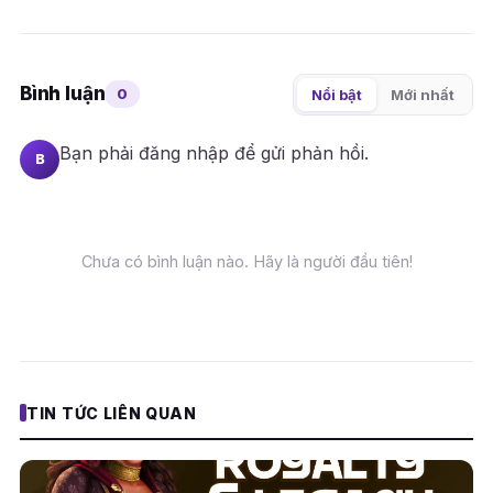
Bình luận
0
Nổi bật
Mới nhất
Bạn phải
đăng nhập
để gửi phản hồi.
B
Chưa có bình luận nào. Hãy là người đầu tiên!
TIN TỨC LIÊN QUAN