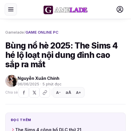
Gamelade
/
GAME ONLINE PC
Bùng nổ hè 2025: The Sims 4
hé lộ loạt nội dung đỉnh cao
sắp ra mắt
Nguyễn Xuân Chính
06/06/2025 · 5 phút đọc
aA
A
A
Chia sẻ
+
−
ĐỌC THÊM
The Sims 4 công bố DLC thứ 21