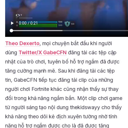
Theo Dexerto
, mọi chuyện bắt đầu khi người
dùng
Twitter/X GabeCFN
đăng tải các tệp cập
nhật của trò chơi, tuyên bố hỗ trợ ngắm đã được
tăng cường mạnh mẽ. Sau khi đăng tải các tệp
tin, GabeCFN tiếp tục đăng tải clip của những
người chơi Fortnite khác cũng nhận thấy sự thay
đổi trong khả năng ngắm bắn. Một clip chơi game
từ người sáng tạo nội dung thekidswayy cho thấy
khả năng theo dõi kẻ địch xuyên tường nhờ tính
năng hỗ trợ ngắm được cho là đã được tăng