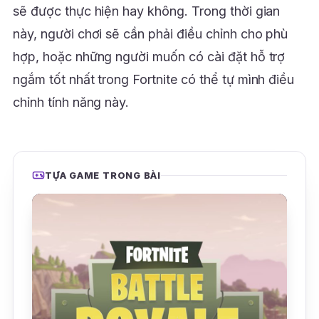
sẽ được thực hiện hay không. Trong thời gian
này, người chơi sẽ cần phải điều chỉnh cho phù
hợp, hoặc những người muốn có cài đặt hỗ trợ
ngắm tốt nhất trong Fortnite có thể tự mình điều
chỉnh tính năng này.
TỰA GAME TRONG BÀI