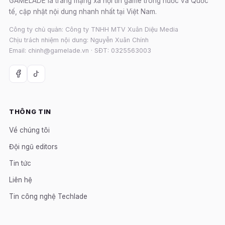
GAMELADE là trang mạng xã hội tin game trong nước và Quốc
tế, cập nhật nội dung nhanh nhất tại Việt Nam.
Công ty chủ quản: Công ty TNHH MTV Xuân Diệu Media
Chịu trách nhiệm nội dung: Nguyễn Xuân Chính
Email: chinh@gamelade.vn · SĐT: 0325563003
THÔNG TIN
Về chúng tôi
Đội ngũ editors
Tin tức
Liên hệ
Tin công nghệ Techlade