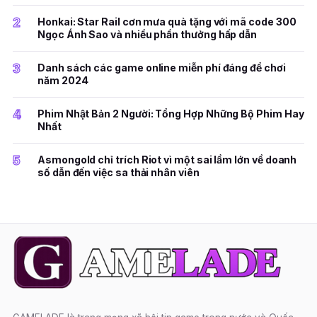
2
Honkai: Star Rail cơn mưa quà tặng với mã code 300
Ngọc Ánh Sao và nhiều phần thưởng hấp dẫn
3
Danh sách các game online miễn phí đáng để chơi
năm 2024
4
Phim Nhật Bản 2 Người: Tổng Hợp Những Bộ Phim Hay
Nhất
5
Asmongold chỉ trích Riot vì một sai lầm lớn về doanh
số dẫn đến việc sa thải nhân viên