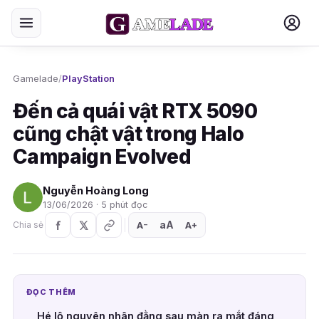
Gamelade
/
PlayStation
Đến cả quái vật RTX 5090
cũng chật vật trong Halo
Campaign Evolved
Nguyễn Hoàng Long
13/06/2026 · 5 phút đọc
aA
A
A
Chia sẻ
+
−
ĐỌC THÊM
Hé lộ nguyên nhân đằng sau màn ra mắt đáng