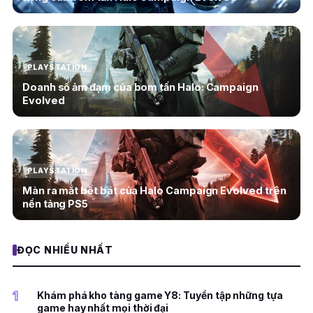
PLAYSTATION
Doanh số ảm đạm của bom tấn Halo: Campaign
Evolved
PLAYSTATION
Màn ra mắt bết bát của Halo Campaign Evolved trên
nền tảng PS5
ĐỌC NHIỀU NHẤT
1
Khám phá kho tàng game Y8: Tuyển tập những tựa
game hay nhất mọi thời đại