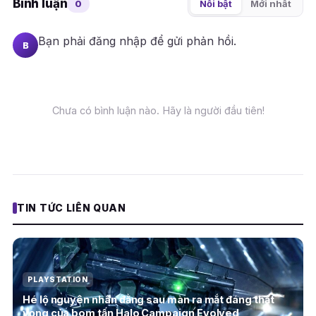
Bình luận
0
Nổi bật
Mới nhất
Bạn phải
đăng nhập
để gửi phản hồi.
B
Chưa có bình luận nào. Hãy là người đầu tiên!
TIN TỨC LIÊN QUAN
PLAYSTATION
Hé lộ nguyên nhân đằng sau màn ra mắt đáng thất
vọng của bom tấn Halo Campaign Evolved