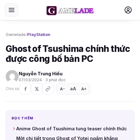
Gamelade
/
PlayStation
Ghost of Tsushima chính thức
được công bố bản PC
Nguyễn Trung Hiếu
07/03/2024 · 3 phút đọc
aA
A
A
Chia sẻ
+
−
ĐỌC THÊM
Anime Ghost of Tsushima tung teaser chính thức
Một chi tiết trong Ghost of Yotei ngầm khẳng