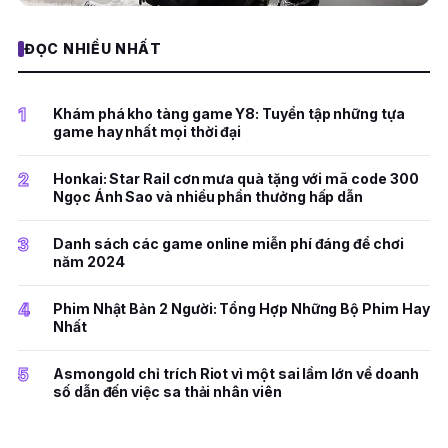
ĐỌC NHIỀU NHẤT
1
Khám phá kho tàng game Y8: Tuyển tập những tựa
game hay nhất mọi thời đại
2
Honkai: Star Rail cơn mưa quà tặng với mã code 300
Ngọc Ánh Sao và nhiều phần thưởng hấp dẫn
3
Danh sách các game online miễn phí đáng để chơi
năm 2024
4
Phim Nhật Bản 2 Người: Tổng Hợp Những Bộ Phim Hay
Nhất
5
Asmongold chỉ trích Riot vì một sai lầm lớn về doanh
số dẫn đến việc sa thải nhân viên