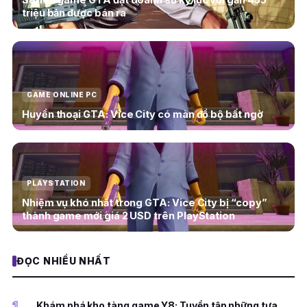
triệu bản được bán ra
GAME ONLINE PC
Huyền thoại GTA: Vice City có màn đổ bộ bất ngờ
PLAYSTATION
Nhiệm vụ khó nhất trong GTA: Vice City bị “copy”
thành game mới giá 2 USD trên PlayStation
ĐỌC NHIỀU NHẤT
1
Khám phá kho tàng game Y8: Tuyển tập những tựa