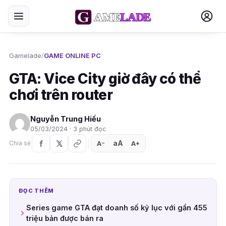
Gamelade
/
GAME ONLINE PC
GTA: Vice City giờ đây có thể
chơi trên router
Nguyễn Trung Hiếu
05/03/2024 · 3 phút đọc
aA
A
A
Chia sẻ
+
−
ĐỌC THÊM
Series game GTA đạt doanh số kỷ lục với gần 455
triệu bản được bán ra