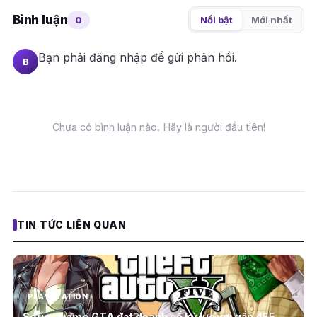
Bình luận
0
Nổi bật
Mới nhất
Bạn phải
đăng nhập
để gửi phản hồi.
B
Chưa có bình luận nào. Hãy là người đầu tiên!
TIN TỨC LIÊN QUAN
PLAYSTATION
Series game GTA đạt doanh số kỷ lục với gần 455