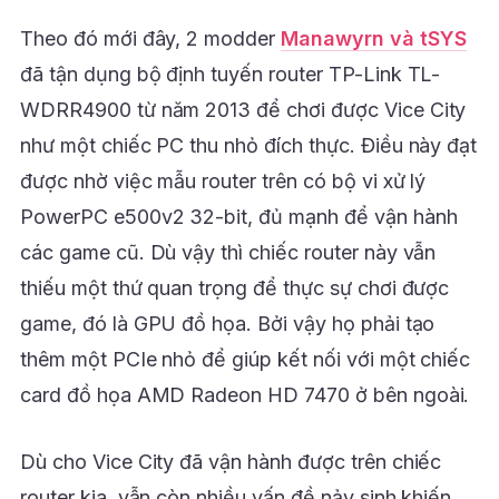
Theo đó mới đây, 2 modder
Manawyrn và tSYS
đã tận dụng bộ định tuyến router TP-Link TL-
WDRR4900 từ năm 2013 để chơi được Vice City
như một chiếc PC thu nhỏ đích thực. Điều này đạt
được nhờ việc mẫu router trên có bộ vi xử lý
PowerPC e500v2 32-bit, đủ mạnh để vận hành
các game cũ. Dù vậy thì chiếc router này vẫn
thiếu một thứ quan trọng để thực sự chơi được
game, đó là GPU đồ họa. Bởi vậy họ phải tạo
thêm một PCIe nhỏ để giúp kết nối với một chiếc
card đồ họa AMD Radeon HD 7470 ở bên ngoài.
Dù cho Vice City đã vận hành được trên chiếc
router kia, vẫn còn nhiều vấn đề nảy sinh khiến